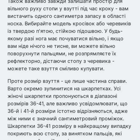
Також важливо завжди залишати простір для
вільного руху стопи у взутті під час кроку - вам
вистачить одного сантиметра запасу в області
носка. Вибирайте модель кросівок або черевиків
із твердою п'ятою, стійкою підошвою. У будь-
якому разі нога має почуватися вільно, і якщо
вам ніде нічого не тисне, ви можете вільно
поворухнути пальцями, не розпрямляєте їх
рефлекторно, дістаючи стопу з черевика -
можете таке взуття сміливо купувати.
Проте розмір взуття - це лише частина справи.
Варто окремо зупинитися на шкарпетках. Усі
жіночі шкарпетки пропонуються в діапазоні
розмірів 36-41, але важливо усвідомлювати, що
36-й і 41-й розміри істотно відрізняються, адже
між ними є значний сантиметровий проміжок.
Шкарпетки 36-41 розміру в найкращому випадку
покриють всю стопу, за винятком пальців, які