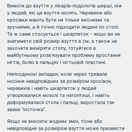
Вимоги до взуття у лікарів-подологів ширші, ніж
у людей, які це взуття носять. Черевики або
кросівки мають бути не тільки якісними та
зручними, а й точно підходити людині по стопі.
Те ж саме стосується і шкарпеток - якщо ви не
знатимете свій розмір взуття в см, а також не
захочете виміряти стопу, готуйтеся в
майбутньому розв'язувати проблему вростання
нігтів, болю в пальцях і нігтьовій пластині.
Непоодинокі випадки, коли через тривале
носіння невідповідних за розміром кросівок,
черевиків і навіть шкарпеток у людей
утворювалися мозолі та натоптиші, і навіть
деформувалася стопа і пальці, виростала так
звана "кісточка".
Якщо не вносити жодних змін, тісне або
невідповідне за розміром взуття може призвести