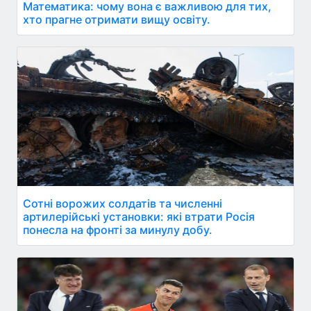
Математика: чому вона є важливою для тих,
хто прагне отримати вищу освіту.
Сотні ворожих солдатів та численні
артилерійські установки: які втрати Росія
понесла на фронті за минулу добу.