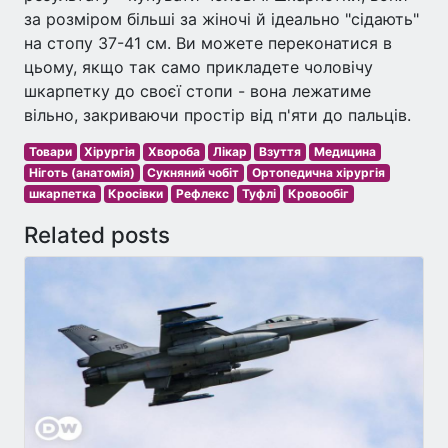
за розміром більші за жіночі й ідеально "сідають"
на стопу 37-41 см. Ви можете переконатися в
цьому, якщо так само прикладете чоловічу
шкарпетку до своєї стопи - вона лежатиме
вільно, закриваючи простір від п'яти до пальців.
Товари
Хірургія
Хвороба
Лікар
Взуття
Медицина
Ніготь (анатомія)
Сукняний чобіт
Ортопедична хірургія
шкарпетка
Кросівки
Рефлекс
Туфлі
Кровообіг
Related posts