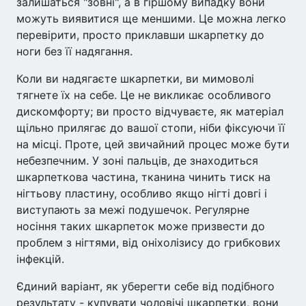
залишаться "зовні", а в гіршому випадку вони
можуть виявитися ще меншими. Це можна легко
перевірити, просто приклавши шкарпетку до
ноги без її надягання.
Коли ви надягаєте шкарпетки, ви мимоволі
тягнете їх на себе. Це не викликає особливого
дискомфорту; ви просто відчуваєте, як матеріал
щільно прилягає до вашої стопи, ніби фіксуючи її
на місці. Проте, цей звичайний процес може бути
небезпечним. У зоні пальців, де знаходиться
шкарпеткова частина, тканина чинить тиск на
нігтьову пластину, особливо якщо нігті довгі і
виступають за межі подушечок. Регулярне
носіння таких шкарпеток може призвести до
проблем з нігтями, від оніхолізису до грибкових
інфекцій.
Єдиний варіант, як уберегти себе від подібного
результату - купувати чоловічі шкарпетки, вони