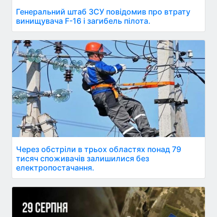
Генеральний штаб ЗСУ повідомив про втрату
винищувача F-16 і загибель пілота.
Через обстріли в трьох областях понад 79
тисяч споживачів залишилися без
електропостачання.