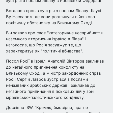
зустрічі з послом Лівану в Російській Федерації.
Богданов провів зустріч з послом Лівану Шаукі
Бу Нассаром, де вони розглянули військово-
політичну обстановку на Близькому Сході.
Він заявив про своє "категоричне несприйняття
наземного вторгнення Ізраїлю в Ліван" і
наголосив, що Росія засуджує те, що
характеризує як "політичні вбивства".
Посол Росії в Ізраїлі Анатолій Вікторов закликав
до негайного припинення конфлікту на
Близькому Сході, а міністр закордонних справ
Росії Сергій Лавров зустрівся з послами
неназваних арабських держав і закликав до
негайного припинення військових дій у зоні
ізраїльсько-палестинського конфлікту.
Дослівно ISW: "Кремль, ймовірно, прагне