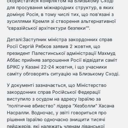
скористатися конфліктом на Близькому Сході
для просування міжнародних структур, в яких
домінує Росія, в тому числі тих, що пов'язані з
зусиллями Кремля зі створення альтернативної
"євразійської архітектури безпеки"".
Деталі:Заступник міністра закордонних справ
Росії Сергій Рябков заявив 2 жовтня, що
президент Палестинської адміністрації Махмуд
Аббас прийняв запрошення Росії відвідати саміт
БРІКС у Казані 22-24 жовтня, і що учасники
саміту обговорять ситуацію на Близькому Сході.
У документі зазначається, що Міністерство
закордонних справ Російської Федерації
виступило з осудом на адресу Ізраїлю за
"політичне вбивство" лідера "Хезболли" Хасана
Насралли. Водночас, у звіті говориться про
рішення Ізраїлю одночасно знищити тисячі
пейджерів, які належать членам ліванської