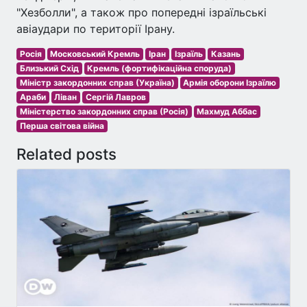
"Хезболли", а також про попередні ізраїльські
авіаудари по території Ірану.
Росія
Московський Кремль
Іран
Ізраїль
Казань
Близький Схід
Кремль (фортифікаційна споруда)
Міністр закордонних справ (Україна)
Армія оборони Ізраїлю
Араби
Ліван
Сергій Лавров
Міністерство закордонних справ (Росія)
Махмуд Аббас
Перша світова війна
Related posts