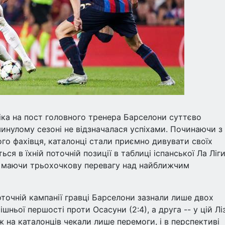
ліка на пост головного тренера Барселони суттєво
инулому сезоні не відзначалася успіхами. Починаючи з
го фахівця, каталонці стали приємно дивувати своїх
ся в їхній поточній позиції в таблиці іспанської Ла Ліги
е, маючи трьохочкову перевагу над найближчим
оточній кампанії гравці Барселони зазнали лише двох
шньої першості проти Осасуни (2:4), а друга -- у цій Ліз
ж на каталонців чекали лише перемоги, і в перспективі