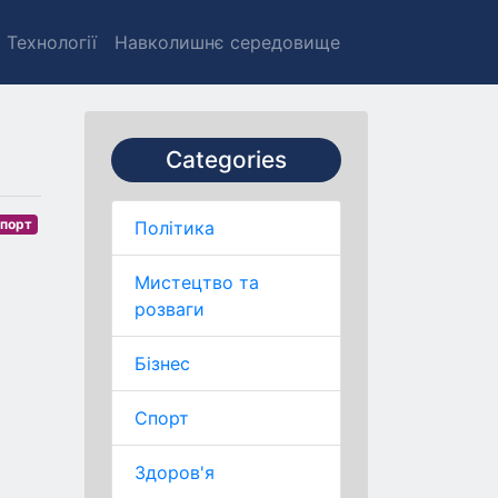
Технології
Навколишнє середовище
Categories
порт
Політика
Мистецтво та
розваги
Бізнес
Спорт
Здоров'я