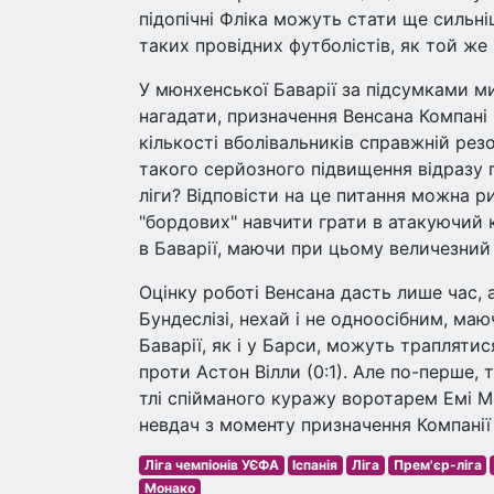
підопічні Фліка можуть стати ще сильн
таких провідних футболістів, як той же 
У мюнхенської Баварії за підсумками ми
нагадати, призначення Венсана Компані 
кількості вболівальників справжній резо
такого серйозного підвищення відразу пі
ліги? Відповісти на це питання можна 
"бордових" навчити грати в атакуючий 
в Баварії, маючи при цьому величезний
Оцінку роботі Венсана дасть лише час, 
Бундеслізі, нехай і не одноосібним, ма
Баварії, як і у Барси, можуть траплятис
проти Астон Вілли (0:1). Але по-перше, 
тлі спійманого куражу воротарем Емі Ма
невдач з моменту призначення Компанії 
Ліга чемпіонів УЄФА
Іспанія
Ліга
Прем'єр-ліга
Монако