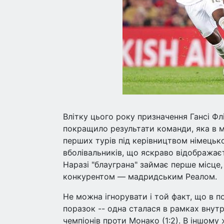
Влітку цього року призначення Гансі Ф
покращило результати команди, яка в м
перших турів під керівництвом німецько
вболівальників, що яскраво відображаєть
Наразі "блауграна" займає перше місц
конкурентом — мадридським Реалом.
Не можна ігнорувати і той факт, що в п
поразок -- одна сталася в рамках внутрі
чемпіонів проти Монако (1:2). В іншому 