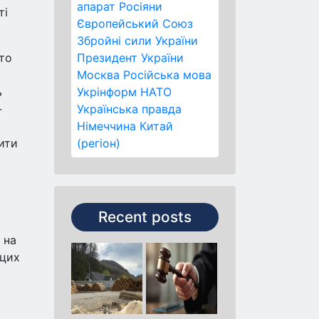
апарат
Росіяни
ті
Європейський Союз
Збройні сили України
рто
Президент України
Москва
Російська мова
ь
Укрінформ
НАТО
-
Українська правда
Німеччина
Китай
ити
(регіон)
в
Recent posts
 на
 цих