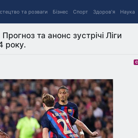
стецтво та розваги
Бізнес
Спорт
Здоров'я
Наука
 Прогноз та анонс зустрічі Ліги
4 року.
С