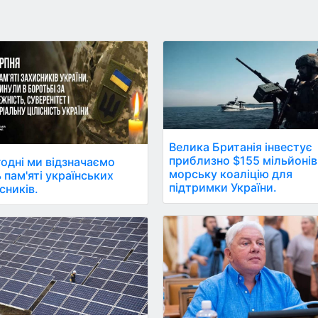
Велика Британія інвестує
приблизно $155 мільйонів
одні ми відзначаємо
морську коаліцію для
 пам'яті українських
підтримки України.
сників.