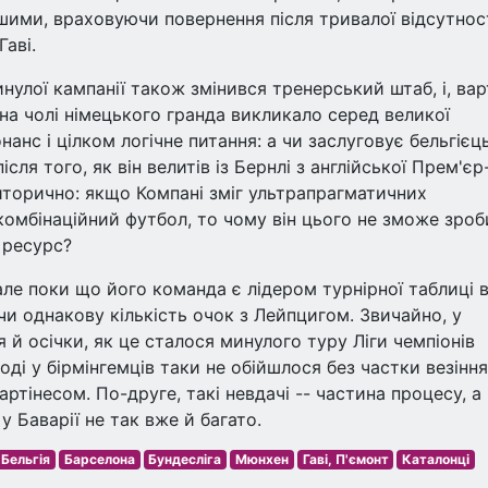
ішими, враховуючи повернення після тривалої відсутнос
Гаві.
нулої кампанії також змінився тренерський штаб, і, ва
на чолі німецького гранда викликало серед великої
нанс і цілком логічне питання: а чи заслуговує бельгієц
сля того, як він велитів із Бернлі з англійської Прем'єр
риторично: якщо Компані зміг ультрапрагматичних
комбінаційний футбол, то чому він цього не зможе зроб
 ресурс?
але поки що його команда є лідером турнірної таблиці 
ючи однакову кількість очок з Лейпцигом. Звичайно, у
я й осічки, як це сталося минулого туру Ліги чемпіонів
тоді у бірмінгемців таки не обійшлося без частки везіння
ртінесом. По-друге, такі невдачі -- частина процесу, а
у Баварії не так вже й багато.
Бельгія
Барселона
Бундесліга
Мюнхен
Гаві, П'ємонт
Каталонці