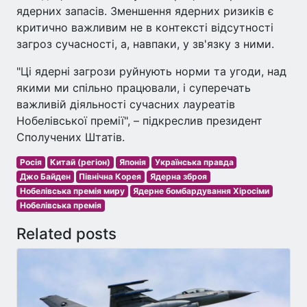
ядерних запасів. Зменшення ядерних ризиків є
критично важливим не в контексті відсутності
загроз сучасності, а, навпаки, у зв'язку з ними.
"Ці ядерні загрози руйнують норми та угоди, над
якими ми спільно працювали, і суперечать
важливій діяльності сучасних лауреатів
Нобелівської премії", – підкреслив президент
Сполучених Штатів.
Росія
Китай (регіон)
Японія
Українська правда
Джо Байден
Північна Корея
Ядерна зброя
Нобелівська премія миру
Ядерне бомбардування Хіросіми
Нобелівська премія
Related posts