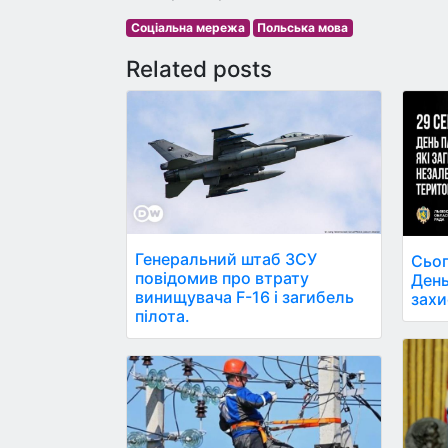
Соціальна мережа
Польська мова
Related posts
Генеральний штаб ЗСУ
Сьог
повідомив про втрату
День
винищувача F-16 і загибель
захи
пілота.