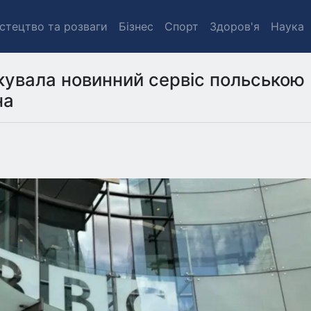
стецтво та розваги
Бізнес
Спорт
Здоров'я
Наука
кувала новинний сервіс польською
на