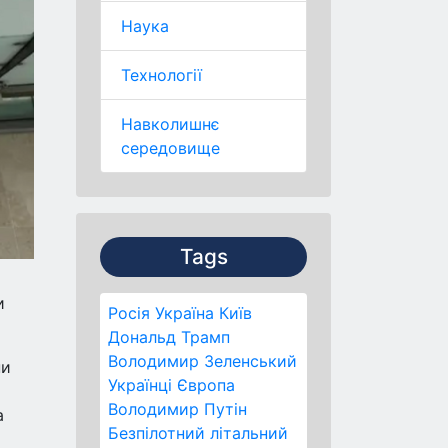
Наука
Технології
Навколишнє
середовище
Tags
и
Росія
Україна
Київ
Дональд Трамп
Володимир Зеленський
ни
Українці
Європа
Володимир Путін
а
Безпілотний літальний