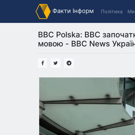
Факти Інформ
Політика
Ми
BBC Polska: ВВС започат
мовою - BBC News Украї