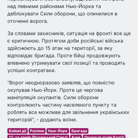
над певними районами Нью-Йорка та
деблокувати Сили оборони, що опинилися в
оточенні ворога.
За словами захисників, ситуація на фронті все ще
є критичною. Протягом доби російські війська
здійснюють до 15 атак на території, за яку
відповідає бригада. Проте бійці продовжують
впевнено утримувати свої позиції та проводять
успішні контратаки.
"Ворог неодноразово заявляв, що повністю
окупував Нью-Йорк. Проте це чергова
маніпуляція окупантів. Сили оборони
контролюють частину населеного пункту та
роблять все можливе для звільнення українських
територій", - додають воїни.
Бойові дії
Росіяни
Нью-Йорк
Бригада
12-та армія (Радянський Союз)
Азов
Окупація країн Балтії