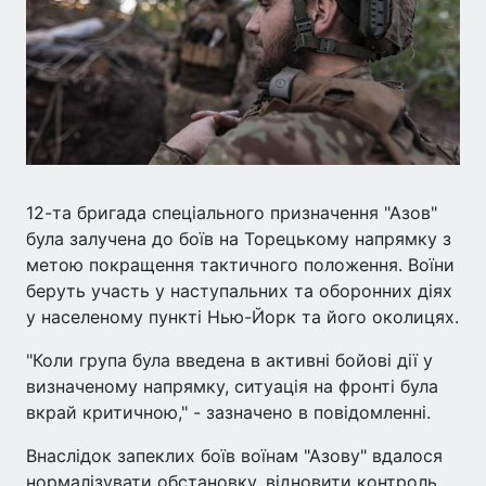
12-та бригада спеціального призначення "Азов"
була залучена до боїв на Торецькому напрямку з
метою покращення тактичного положення. Воїни
беруть участь у наступальних та оборонних діях
у населеному пункті Нью-Йорк та його околицях.
"Коли група була введена в активні бойові дії у
визначеному напрямку, ситуація на фронті була
вкрай критичною," - зазначено в повідомленні.
Внаслідок запеклих боїв воїнам "Азову" вдалося
нормалізувати обстановку, відновити контроль