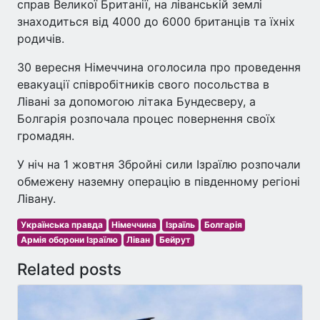
справ Великої Британії, на ліванській землі
знаходиться від 4000 до 6000 британців та їхніх
родичів.
30 вересня Німеччина оголосила про проведення
евакуації співробітників свого посольства в
Лівані за допомогою літака Бундесверу, а
Болгарія розпочала процес повернення своїх
громадян.
У ніч на 1 жовтня Збройні сили Ізраїлю розпочали
обмежену наземну операцію в південному регіоні
Лівану.
Українська правда
Німеччина
Ізраїль
Болгарія
Армія оборони Ізраїлю
Ліван
Бейрут
Related posts