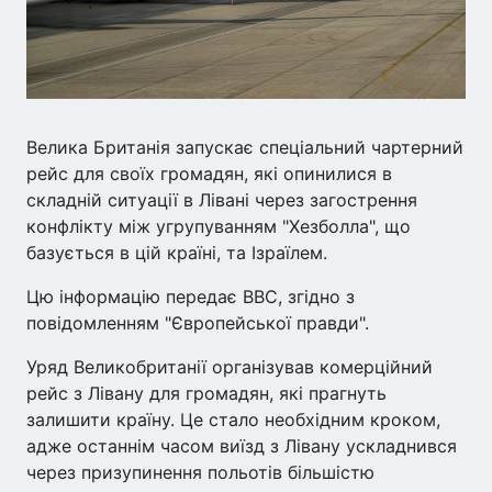
Велика Британія запускає спеціальний чартерний
рейс для своїх громадян, які опинилися в
складній ситуації в Лівані через загострення
конфлікту між угрупуванням "Хезболла", що
базується в цій країні, та Ізраїлем.
Цю інформацію передає BBC, згідно з
повідомленням "Європейської правди".
Уряд Великобританії організував комерційний
рейс з Лівану для громадян, які прагнуть
залишити країну. Це стало необхідним кроком,
адже останнім часом виїзд з Лівану ускладнився
через призупинення польотів більшістю