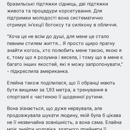
бразильські підтяжки сідниць, дві підтяжки
живота та процедури корсетування. Для
підтримки молодості вона систематично
отримує ін'єкції ботоксу та силікону в обличчя.
"Хоча це не всім до душі, для мене це стало
певним стилем життя... Я просто щиро прагну
знайти когось, хто полюбить мене такою, якою я
є, тому що я розумна і весела, і тому що в мене є
багато інших якостей, які я можу запропонувати,"
- підкреслила американка.
Елейна також поділилася, що її обранці мають
бути вищими за 1,93 метра, а тренування в
спортзалі є частиною її щоденної рутини.
Вона зізнається, що дуже нервувала, але
продовжувала шукати людину, якій була б цікава
не її незвичайна зовнішність, а вона сама. Елайна
мріє знайти чоловіка, здатного прийняти її