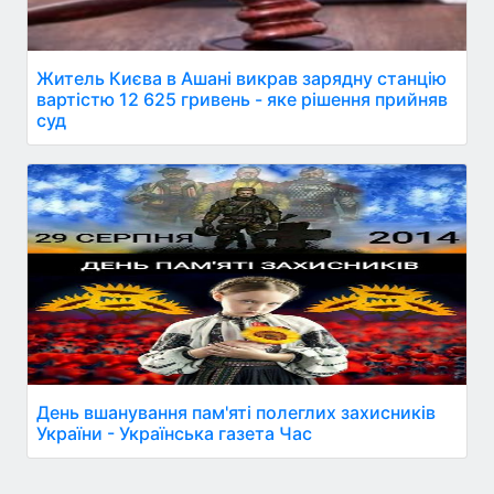
Житель Києва в Ашані викрав зарядну станцію
вартістю 12 625 гривень - яке рішення прийняв
суд
День вшанування пам'яті полеглих захисників
України - Українська газета Час