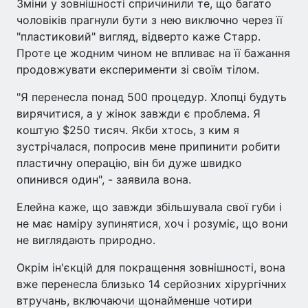
Зміни у зовнішності спричинили те, що багато
чоловіків прагнули бути з нею виключно через її
"пластиковий" вигляд, відверто каже Старр.
Проте це жодним чином не впливає на її бажання
продовжувати експерименти зі своїм тілом.
"Я перенесла понад 500 процедур. Хлопці будуть
вирячитися, а у жінок завжди є проблема. Я
коштую $250 тисяч. Якби хтось, з ким я
зустрічалася, попросив мене припинити робити
пластичну операцію, він би дуже швидко
опинився один", - заявила вона.
Елейна каже, що завжди збільшувала свої губи і
не має наміру зупинятися, хоч і розуміє, що вони
не виглядають природно.
Окрім ін'єкцій для покращення зовнішності, вона
вже перенесла близько 14 серйозних хірургічних
втручань, включаючи щонайменше чотири