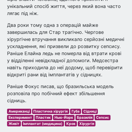
унікальний спосіб життя, через який вона часто
лягає під ніж.
Два роки тому одна з операцій майже
завершилась для Стар трагічно. Чергове
хірургічне втручання викликало серйозні медичні
ускладнення, які призвели до розвитку сепсису.
Раніше Елайна ледь не померла від втрати крові
у відділенні невідкладної допомоги. Медсестра
навіть приходила до неї додому, щоб перевірити
відкриті рани від імплантатів у сідницях.
Раніше Фокус писав, що бразильська модель
розповіла про побічний ефект збільшення
сідниць.
Американці
Пластична хірургія
Губа
Сідниці
Експеримент
Пластик
Нью-Йорк
Бразилія
Сепсис
Живіт
Імплантат (медицина)
Кров
Хірургія