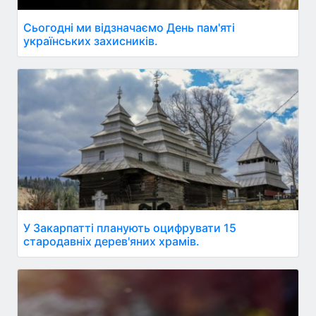
Сьогодні ми відзначаємо День пам'яті
українських захисників.
У Закарпатті планують оцифрувати 15
стародавніх дерев'яних храмів.