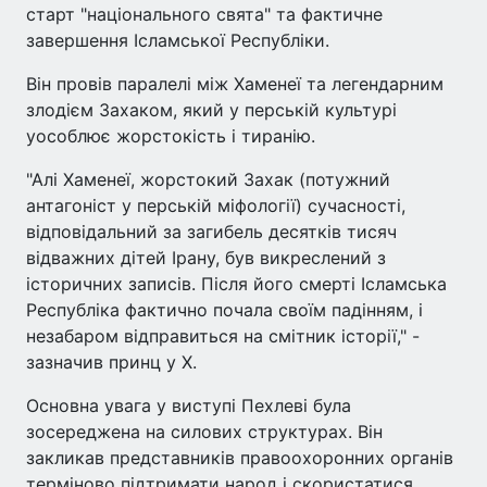
старт "національного свята" та фактичне
завершення Ісламської Республіки.
Він провів паралелі між Хаменеї та легендарним
злодієм Захаком, який у перській культурі
уособлює жорстокість і тиранію.
"Алі Хаменеї, жорстокий Захак (потужний
антагоніст у перській міфології) сучасності,
відповідальний за загибель десятків тисяч
відважних дітей Ірану, був викреслений з
історичних записів. Після його смерті Ісламська
Республіка фактично почала своїм падінням, і
незабаром відправиться на смітник історії," -
зазначив принц у Х.
Основна увага у виступі Пехлеві була
зосереджена на силових структурах. Він
закликав представників правоохоронних органів
терміново підтримати народ і скористатися