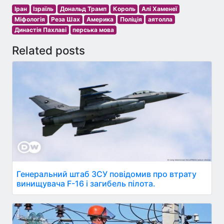
Іран
Ізраїль
Дональд Трамп
Король
Алі Хаменеї
Міфологія
Реза Шах
Америка
Поліція
аятолла
Династія Пахлаві
перська мова
Related posts
Генеральний штаб ЗСУ повідомив про втрату
винищувача F-16 і загибель пілота.