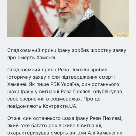
Спадкоємний принц Ірану зробив жорстку заяву
про смерть Хаменеї
Спадкоємний принц Реза Пехлеві зробив
історичну заяву після підтвердження смерті
Хаменеї. Як пише РБК-Україна, син останнього
шаха Ірану у вигнанні Реза Пехлеві опублікував
своє звернення в соцмережах. Про це
повідомляють Контракти.UA.
Отже, син останнього шаха Ірану Рези Пехлеві,
який вже багато років живе в вигнанні,
охарактеризував смерть аятоли Алі Хаменеї як