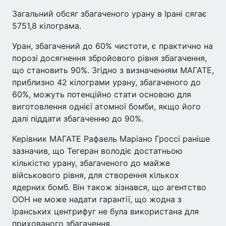
Загальний обсяг збагаченого урану в Ірані сягає
5751,8 кілограма.
Уран, збагачений до 60% чистоти, є практично на
порозі досягнення збройового рівня збагачення,
що становить 90%. Згідно з визначенням МАГАТЕ,
приблизно 42 кілограми урану, збагаченого до
60%, можуть потенційно стати основою для
виготовлення однієї атомної бомби, якщо його
далі піддати збагаченню до 90%.
Керівник МАГАТЕ Рафаель Маріано Гроссі раніше
зазначив, що Тегеран володіє достатньою
кількістю урану, збагаченого до майже
військового рівня, для створення кількох
ядерних бомб. Він також зізнався, що агентство
ООН не може надати гарантії, що жодна з
іранських центрифуг не була використана для
прихованого збагачення.