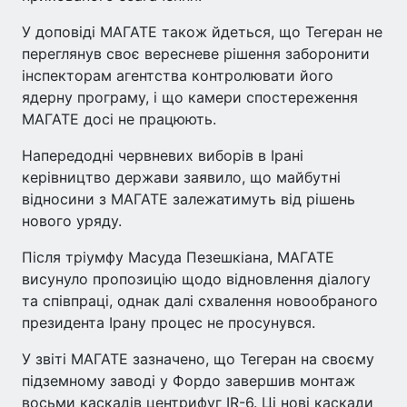
У доповіді МАГАТЕ також йдеться, що Тегеран не
переглянув своє вересневе рішення заборонити
інспекторам агентства контролювати його
ядерну програму, і що камери спостереження
МАГАТЕ досі не працюють.
Напередодні червневих виборів в Ірані
керівництво держави заявило, що майбутні
відносини з МАГАТЕ залежатимуть від рішень
нового уряду.
Після тріумфу Масуда Пезешкіана, МАГАТЕ
висунуло пропозицію щодо відновлення діалогу
та співпраці, однак далі схвалення новообраного
президента Ірану процес не просунувся.
У звіті МАГАТЕ зазначено, що Тегеран на своєму
підземному заводі у Фордо завершив монтаж
восьми каскадів центрифуг IR-6. Ці нові каскади