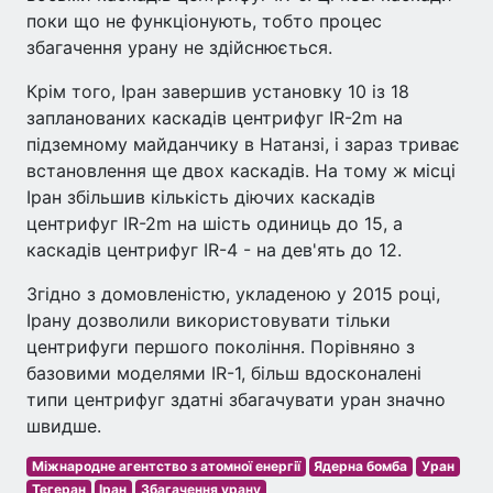
поки що не функціонують, тобто процес
збагачення урану не здійснюється.
Крім того, Іран завершив установку 10 із 18
запланованих каскадів центрифуг IR-2m на
підземному майданчику в Натанзі, і зараз триває
встановлення ще двох каскадів. На тому ж місці
Іран збільшив кількість діючих каскадів
центрифуг IR-2m на шість одиниць до 15, а
каскадів центрифуг IR-4 - на дев'ять до 12.
Згідно з домовленістю, укладеною у 2015 році,
Ірану дозволили використовувати тільки
центрифуги першого покоління. Порівняно з
базовими моделями IR-1, більш вдосконалені
типи центрифуг здатні збагачувати уран значно
швидше.
Міжнародне агентство з атомної енергії
Ядерна бомба
Уран
Тегеран
Іран
Збагачення урану