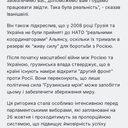
забезпечимо вас, допоможемо вам і будемо
працювати звідти. Така була реальність", - сказав
Іванішвілі.
Він також підкреслив, що у 2008 році Грузія та
Україна не були прийняті до НАТО "реальними
координаторами" Альянсу, оскільки їх тримали в
резерві як "живу силу" для боротьби з Росією.
Після початку масштабної війни між Росією та
Україною, грузинська влада стверджує, що в
країні існують наміри відкрити "другий фронт"
проти Росії. Вони переконують, що лише
політична сила "Грузинська мрія" може запобігти
цьому і забезпечити збереження миру.
Ця риторика стала особливо інтенсивною перед
парламентськими виборами, які заплановані на
26 жовтня і проходитимуть за пропорційною
системою, що підвищує ймовірність успіху