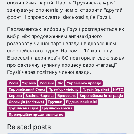
опозиційних партій. Партія "Грузинська мрія"
звинувачує опонентів у намірі створити "другий
фронт" і спровокувати військові дії в Грузії.
Парламентські вибори у Грузії розглядаються як
вибір між продовженням антизахідного
розвороту чинної партії влади і відновленням
європейського курсу. На саміті 17 жовтня у
Брюсселі лідери країн ЄС повторили свою заяву
про фактичну зупинку процесу євроінтеграції
Грузії через політику чинної влади.
Росія
Україна
Росіяни
Ліс
Українська правда
Європейський Союз
Прем'єр-міністр
Грузія (країна)
НАТО
Європа
Західна Європа
Брюссель
Європейська інтеграція
Опозиція (політика)
Грузини
Бідзіна Іванішвілі
Грузинська мрія
Грузинська мова
Пропорційне представництво
Related posts