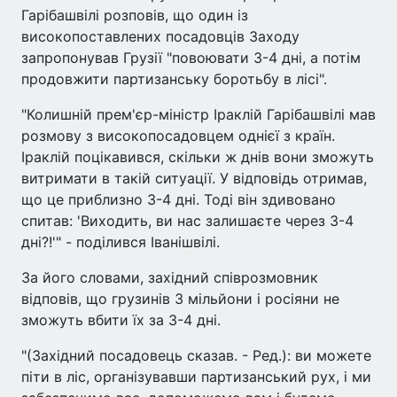
Гарібашвілі розповів, що один із
високопоставлених посадовців Заходу
запропонував Грузії "повоювати 3-4 дні, а потім
продовжити партизанську боротьбу в лісі".
"Колишній прем'єр-міністр Іраклій Гарібашвілі мав
розмову з високопосадовцем однієї з країн.
Іраклій поцікавився, скільки ж днів вони зможуть
витримати в такій ситуації. У відповідь отримав,
що це приблизно 3-4 дні. Тоді він здивовано
спитав: 'Виходить, ви нас залишаєте через 3-4
дні?!'" - поділився Іванішвілі.
За його словами, західний співрозмовник
відповів, що грузинів 3 мільйони і росіяни не
зможуть вбити їх за 3-4 дні.
"(Західний посадовець сказав. - Ред.): ви можете
піти в ліс, організувавши партизанський рух, і ми