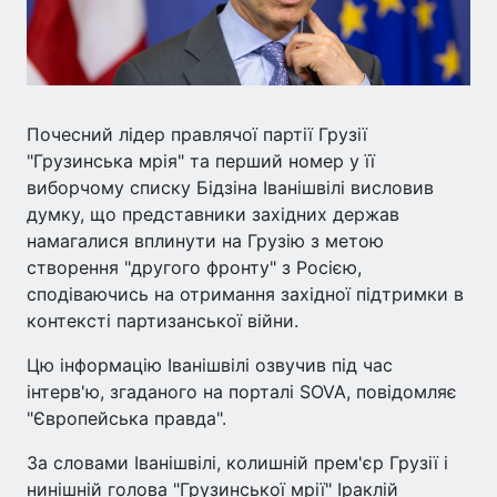
Почесний лідер правлячої партії Грузії
"Грузинська мрія" та перший номер у її
виборчому списку Бідзіна Іванішвілі висловив
думку, що представники західних держав
намагалися вплинути на Грузію з метою
створення "другого фронту" з Росією,
сподіваючись на отримання західної підтримки в
контексті партизанської війни.
Цю інформацію Іванішвілі озвучив під час
інтерв'ю, згаданого на порталі SOVA, повідомляє
"Європейська правда".
За словами Іванішвілі, колишній прем'єр Грузії і
нинішній голова "Грузинської мрії" Іраклій