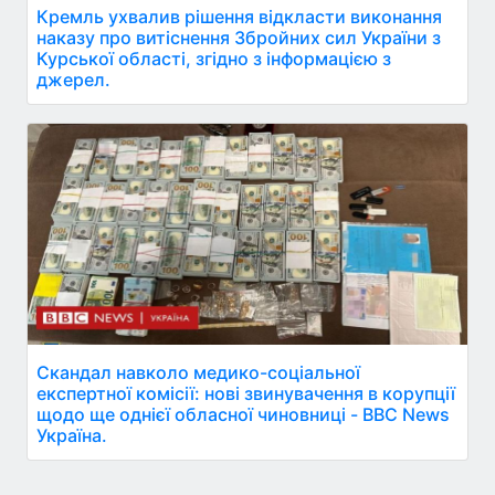
Кремль ухвалив рішення відкласти виконання
наказу про витіснення Збройних сил України з
Курської області, згідно з інформацією з
джерел.
Скандал навколо медико-соціальної
експертної комісії: нові звинувачення в корупції
щодо ще однієї обласної чиновниці - BBC News
Україна.