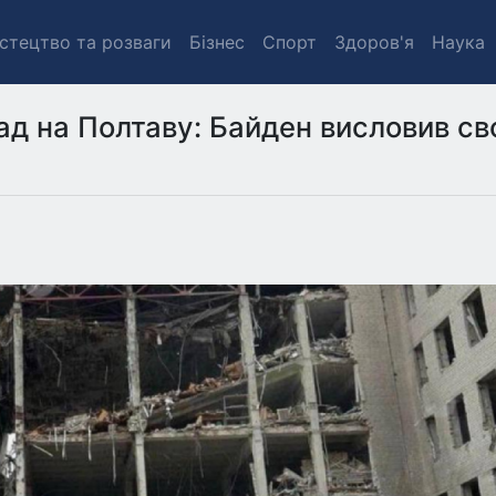
стецтво та розваги
Бізнес
Спорт
Здоров'я
Наука
ад на Полтаву: Байден висловив с