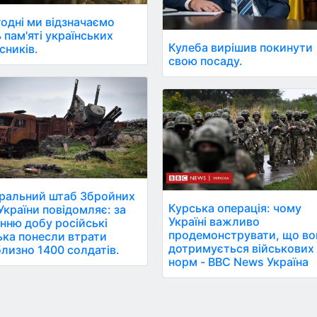
одні ми відзначаємо
 пам'яті українських
Кулеба вирішив покинути
сників.
свою посаду.
ральний штаб Збройних
Курська операція: чому
України повідомляє: за
Україні важливо
нню добу російські
продемонструвати, що во
ька понесли втрати
дотримується військових
лизно 1400 солдатів.
норм - BBC News Україна