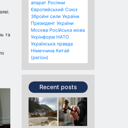
апарат
Росіяни
Європейський Союз
аяві.
Збройні сили України
Президент України
Москва
Російська мова
нь та
Укрінформ
НАТО
Українська правда
Німеччина
Китай
по
(регіон)
Recent posts