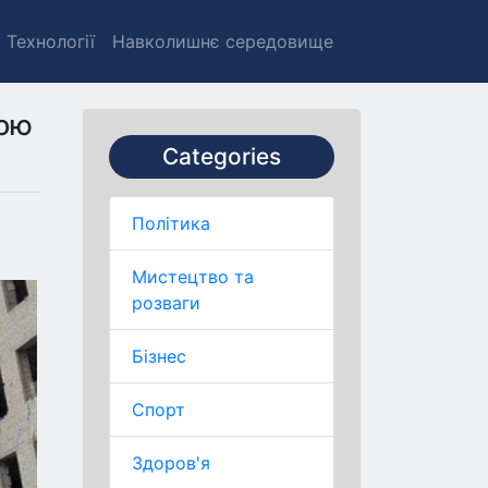
Технології
Навколишнє середовище
вою
Categories
Політика
Мистецтво та
розваги
Бізнес
Спорт
Здоров'я