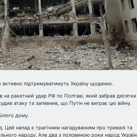
и активно підтримуватимуть Україну щоденно.
 на ракетний удар РФ по Полтаві, який забрав десятки
удив атаку та запевнив, що Путін не виграє цю війну.
Білого дому.
. Цей напад є трагічним нагадуванням про тривалі та
ільного народу. Але два з половиною роки народ Україн