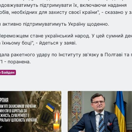
родовжуватимуть підтримувати їх, включаючи надання
ів, необхідних для захисту своєї країни", - сказано у з
и активно підтримуватимуть Україну щоденно.
. Переможцем стане український народ. У цей сумний де
хньому боці", - йдеться у заяві.
дала ракетного удару по Інституту зв'язку в Полтаві та 
71 - поранена.
 Байден