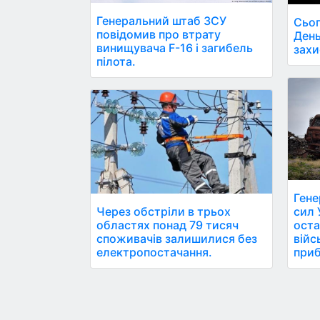
Генеральний штаб ЗСУ
Сьог
повідомив про втрату
День
винищувача F-16 і загибель
захи
пілота.
Гене
Через обстріли в трьох
сил 
областях понад 79 тисяч
оста
споживачів залишилися без
війс
електропостачання.
приб