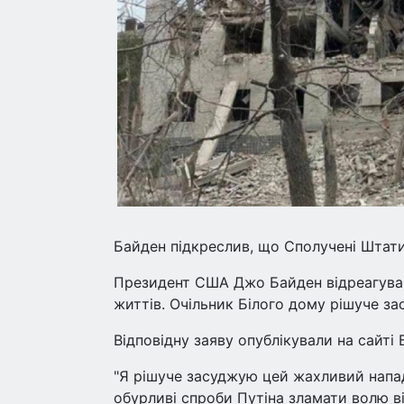
Байден підкреслив, що Сполучені Штат
Президент США Джо Байден відреагував
життів. Очільник Білого дому рішуче зас
Відповідну заяву опублікували на сайті 
"Я рішуче засуджую цей жахливий напад
обурливі спроби Путіна зламати волю в