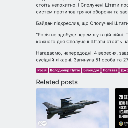
стоїть непохитно. І Сполучені Штати п
систем протиповітряної оборони та засоб
Байден підкреслив, що Сполучені Штат
"Росія не здобуде перемогу в цій війні
кожного дня Сполучені Штати стоять на ї
Нагадаємо, напередодні, 4 вересня, зав
сусідній лікарні. Загинула 51 особа та 2
Росія
Володимир Путін
Білий дім
Полтава
Джо
Related posts