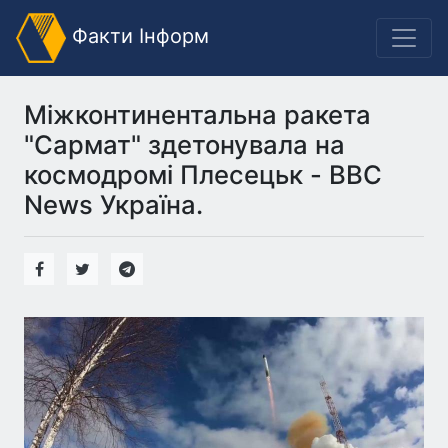
Факти Інформ
Міжконтинентальна ракета
"Сармат" здетонувала на
космодромі Плесецьк - BBC
News Україна.