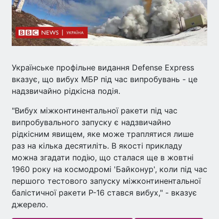
Українське профільне видання Defense Express
вказує, що вибух МБР під час випробувань - це
надзвичайно рідкісна подія.
"Вибух міжконтинентальної ракети під час
випробувального запуску є надзвичайно
рідкісним явищем, яке може траплятися лише
раз на кілька десятиліть. В якості прикладу
можна згадати подію, що сталася ще в жовтні
1960 року на космодромі 'Байконур', коли під час
першого тестового запуску міжконтинентальної
балістичної ракети Р-16 стався вибух," - вказує
джерело.