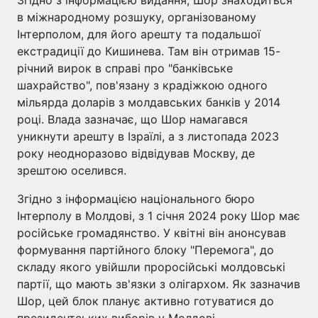
Згідно з інформацією видання, Шор знаходиться
в міжнародному розшуку, організованому
Інтерполом, для його арешту та подальшої
екстрадиції до Кишинева. Там він отримав 15-
річний вирок в справі про "банківське
шахрайство", пов'язану з крадіжкою одного
мільярда доларів з молдавських банків у 2014
році. Влада зазначає, що Шор намагався
уникнути арешту в Ізраїлі, а з листопада 2023
року неодноразово відвідував Москву, де
зрештою оселився.
Згідно з інформацією національного бюро
Інтерполу в Молдові, з 1 січня 2024 року Шор має
російське громадянство. У квітні він анонсував
формування партійного блоку "Перемога", до
складу якого увійшли проросійські молдовські
партії, що мають зв'язки з олігархом. Як зазначив
Шор, цей блок планує активно готуватися до