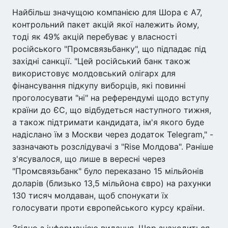
Найбільш значущою компанією для Шора є A7,
контрольний пакет акцій якої належить йому,
тоді як 49% акцій перебуває у власності
російського "Промсвязьбанку", що підпадає під
західні санкції. "Цей російський банк також
використовує молдовський олігарх для
фінансування підкупу виборців, які повинні
проголосувати "ні" на референдумі щодо вступу
країни до ЄС, що відбудеться наступного тижня,
а також підтримати кандидата, ім'я якого буде
надіслано їм з Москви через додаток Telegram," -
зазначають розслідувачі з "Rise Молдова". Раніше
з'ясувалося, що лише в вересні через
"Промсвязьбанк" було переказано 15 мільйонів
доларів (близько 13,5 мільйона євро) на рахунки
130 тисяч молдаван, щоб спонукати їх
голосувати проти європейського курсу країни.