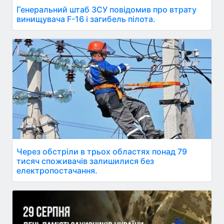
Генеральний штаб ЗСУ повідомив про втрату
винищувача F-16 і загибель пілота.
Через обстріли в трьох областях понад 79
тисяч споживачів залишилися без
електропостачання.