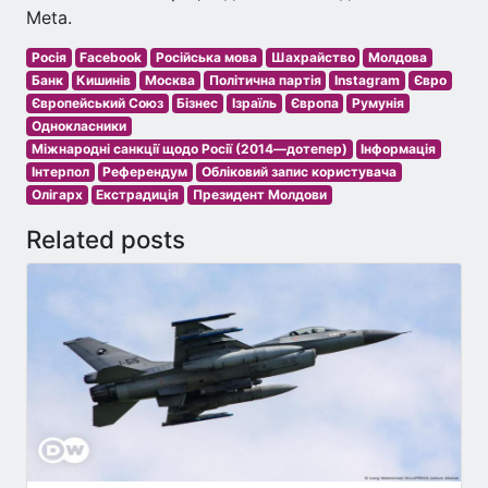
Meta.
Росія
Facebook
Російська мова
Шахрайство
Молдова
Банк
Кишинів
Москва
Політична партія
Instagram
Євро
Європейський Союз
Бізнес
Ізраїль
Європа
Румунія
Однокласники
Міжнародні санкції щодо Росії (2014—дотепер)
Інформація
Інтерпол
Референдум
Обліковий запис користувача
Олігарх
Екстрадиція
Президент Молдови
Related posts