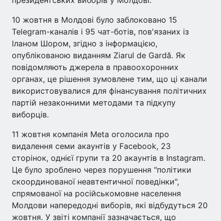
президентських виборів у Молдові.
10 жовтня в Молдові було заблоковано 15
Telegram-каналів і 95 чат-ботів, пов'язаних із
Іланом Шором, згідно з інформацією,
опублікованою виданням Ziarul de Gardă. Як
повідомляють джерела в правоохоронних
органах, це рішення зумовлене тим, що ці канали
використовувалися для фінансування політичних
партій незаконними методами та підкупу
виборців.
11 жовтня компанія Meta оголосила про
видалення семи акаунтів у Facebook, 23
сторінок, однієї групи та 20 акаунтів в Instagram.
Це було зроблено через порушення "політики
скоординованої неавтентичної поведінки",
спрямованої на російськомовне населення
Молдови напередодні виборів, які відбудуться 20
жовтня. У звіті компанії зазначається, що