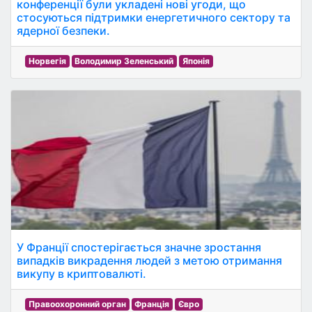
конференції були укладені нові угоди, що
стосуються підтримки енергетичного сектору та
ядерної безпеки.
Норвегія
Володимир Зеленський
Японія
У Франції спостерігається значне зростання
випадків викрадення людей з метою отримання
викупу в криптовалюті.
Правоохоронний орган
Франція
Євро