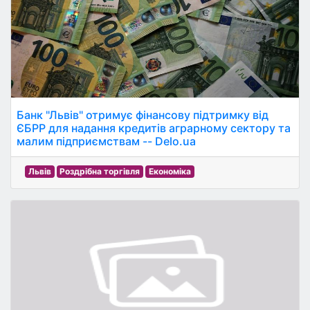
Банк "Львів" отримує фінансову підтримку від
ЄБРР для надання кредитів аграрному сектору та
малим підприємствам -- Delo.ua
Львів
Роздрібна торгівля
Економіка