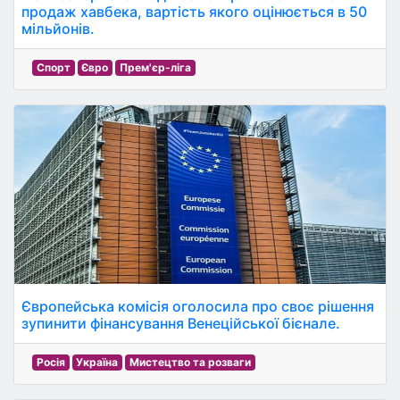
продаж хавбека, вартість якого оцінюється в 50
мільйонів.
Спорт
Євро
Прем'єр-ліга
Європейська комісія оголосила про своє рішення
зупинити фінансування Венеційської бієнале.
Росія
Україна
Мистецтво та розваги