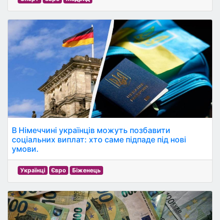
В Німеччині українців можуть позбавити
соціальних виплат: хто саме підпаде під нові
умови.
Українці
Євро
Біженець