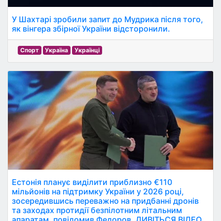
У Шахтарі зробили запит до Мудрика після того,
як вінгера збірної України відсторонили.
Спорт
Україна
Українці
Естонія планує виділити приблизно €110
мільйонів на підтримку України у 2026 році,
зосередившись переважно на придбанні дронів
та заходах протидії безпілотним літальним
апаратам, повідомив Федоров. ДИВІТЬСЯ ВІДЕО.