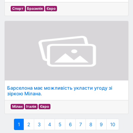
Спорт
Бразилія
Євро
Барселона має можливість укласти угоду зі
зіркою Мілана.
Мілан
Італія
Євро
1
2
3
4
5
6
7
8
9
10