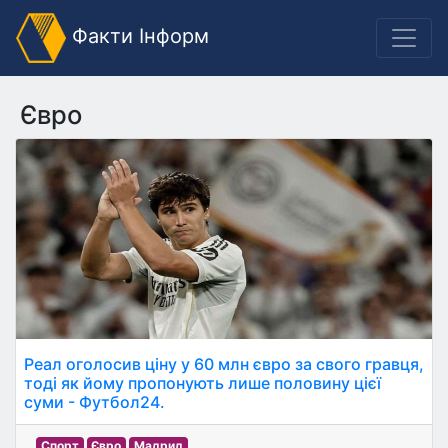
Факти Інформ
Євро
Реал оголосив ціну у 60 млн євро за свого гравця,
тоді як йому пропонують лише половину цієї
суми - Футбол24.
Спорт
Євро
Мадрид