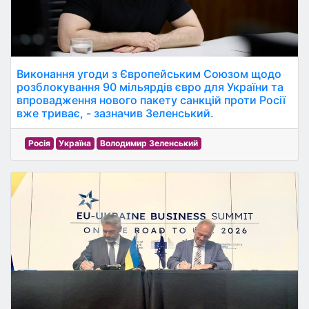
Виконання угоди з Європейським Союзом щодо
розблокування 90 мільярдів євро для України та
впровадження нового пакету санкцій проти Росії
вже триває, - зазначив Зеленський.
Росія
Україна
Володимир Зеленський