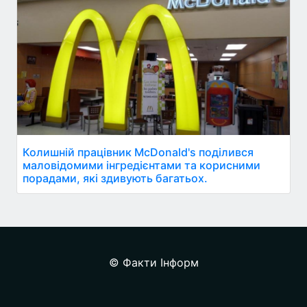
Колишній працівник McDonald's поділився
маловідомими інгредієнтами та корисними
порадами, які здивують багатьох.
© Факти Інформ