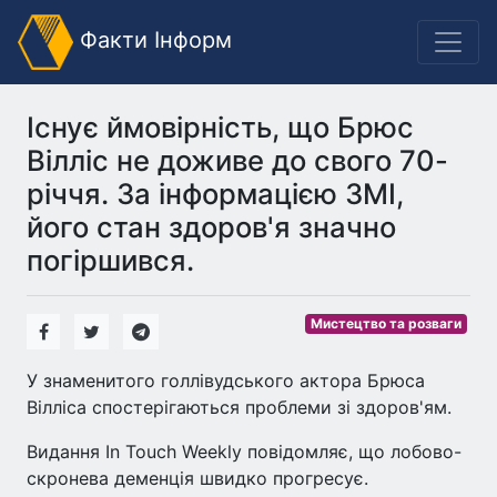
Факти Інформ
Існує ймовірність, що Брюс
Вілліс не доживе до свого 70-
річчя. За інформацією ЗМІ,
його стан здоров'я значно
погіршився.
Мистецтво та розваги
У знаменитого голлівудського актора Брюса
Вілліса спостерігаються проблеми зі здоров'ям.
Видання In Touch Weekly повідомляє, що лобово-
скронева деменція швидко прогресує.