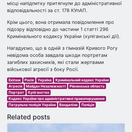
місці напідпитку притягнули до адміністративної
відповідальності за ст. 178 КУпАП.
Крім цього, вона отримала повідомлення про
підозру відповідно до частини 1 статті 296
Кримінального кодексу України (хуліганські дії).
Нагадуємо, що в одній з гімназій Кривого Рогу
невідома особа завдала шкоди портретам
загиблих захисників, які стали жертвами
військової агресії з боку Росії.
Екіпаж
Росія
Україна
Кримінальний кодекс України
Агресія
Майдан Незалежності
Рівненська область
Портрет
Хуліганство
Кодекс України про адміністративні правопорушення
Патрульна поліція України
Вандалізм
Поліція
Related posts