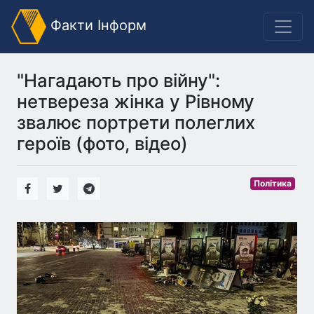
Факти Інформ
"Нагадають про війну":
нетвереза жінка у Рівному
звалює портрети полеглих
героїв (фото, відео)
Політика