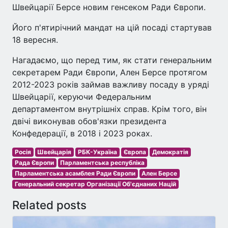
Швейцарії Берсе новим генсеком Ради Європи.
Його п'ятирічний мандат на цій посаді стартував
18 вересня.
Нагадаємо, що перед тим, як стати генеральним
секретарем Ради Європи, Ален Берсе протягом
2012-2023 років займав важливу посаду в уряді
Швейцарії, керуючи Федеральним
департаментом внутрішніх справ. Крім того, він
двічі виконував обов'язки президента
Конфедерації, в 2018 і 2023 роках.
Росія
Швейцарія
РБК-Україна
Європа
Демократія
Рада Європи
Парламентська республіка
Парламентська асамблея Ради Європи
Ален Берсе
Генеральний секретар Організації Об'єднаних Націй
Related posts