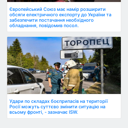
Європейський Союз має намір розширити
обсяги електричного експорту до України та
забезпечити постачання необхідного
обладнання, повідомив посол.
Удари по складах боєприпасів на території
Росії можуть суттєво змінити ситуацію на
всьому фронті, - зазначає ISW.