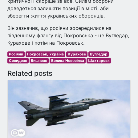
критичної і скоріше за все, Силам оборони
доведеться залишати позиції в місті, аби
зберегти життя українських оборонців.
Він зазначив, що росіяни зосередилися на
південному флангу від Покровська - це Вугледар,
Курахове і потім на Покровськ.
Росіяни
Покровськ, Україна
Курахове
Вугледар
Селидове
Вишневе
Велика Новосілка
Шахтарськ
Related posts