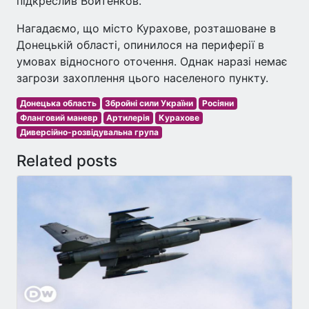
підкреслив Войтенков.
Нагадаємо, що місто Курахове, розташоване в
Донецькій області, опинилося на периферії в
умовах відносного оточення. Однак наразі немає
загрози захоплення цього населеного пункту.
Донецька область
Збройні сили України
Росіяни
Фланговий маневр
Артилерія
Курахове
Диверсійно-розвідувальна група
Related posts