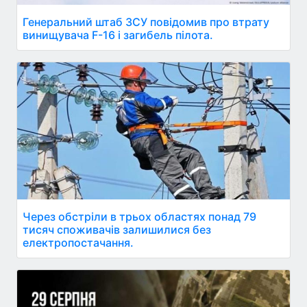
Генеральний штаб ЗСУ повідомив про втрату
винищувача F-16 і загибель пілота.
Через обстріли в трьох областях понад 79
тисяч споживачів залишилися без
електропостачання.