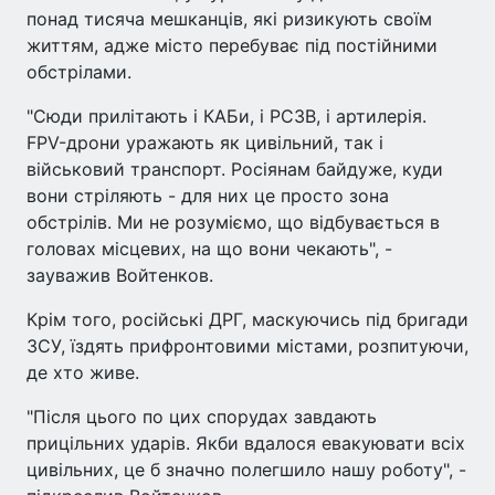
понад тисяча мешканців, які ризикують своїм
життям, адже місто перебуває під постійними
обстрілами.
"Сюди прилітають і КАБи, і РСЗВ, і артилерія.
FPV-дрони уражають як цивільний, так і
військовий транспорт. Росіянам байдуже, куди
вони стріляють - для них це просто зона
обстрілів. Ми не розуміємо, що відбувається в
головах місцевих, на що вони чекають", -
зауважив Войтенков.
Крім того, російські ДРГ, маскуючись під бригади
ЗСУ, їздять прифронтовими містами, розпитуючи,
де хто живе.
"Після цього по цих спорудах завдають
прицільних ударів. Якби вдалося евакуювати всіх
цивільних, це б значно полегшило нашу роботу", -