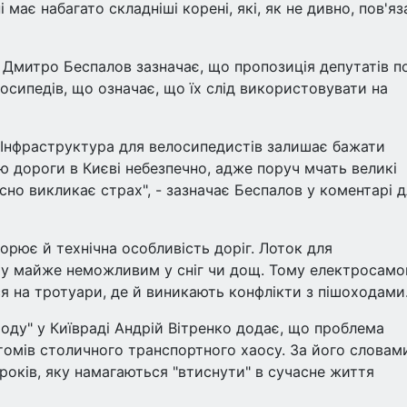
має набагато складніші корені, які, як не дивно, пов'яза
у Дмитро Беспалов зазначає, що пропозиція депутатів п
осипедів, що означає, що їх слід використовувати на
. Інфраструктура для велосипедистів залишає бажати
 дороги в Києві небезпечно, адже поруч мчать великі
йсно викликає страх", - зазначає Беспалов у коментарі 
орює й технічна особливість доріг. Лоток для
ру майже неможливим у сніг чи дощ. Тому електросамо
 на тротуари, де й виникають конфлікти з пішоходами
роду" у Київраді Андрій Вітренко додає, що проблема
омів столичного транспортного хаосу. За його словам
років, яку намагаються "втиснути" в сучасне життя