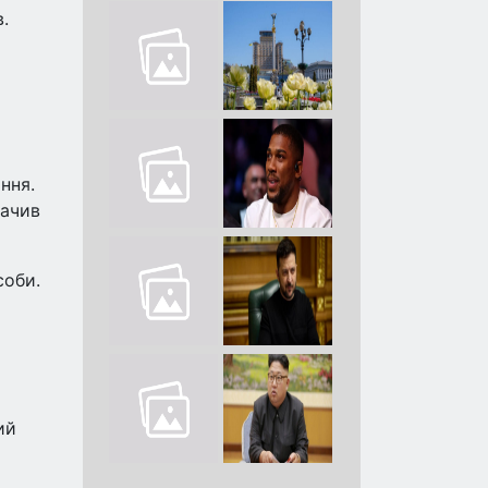
.
ння.
начив
соби.
ий