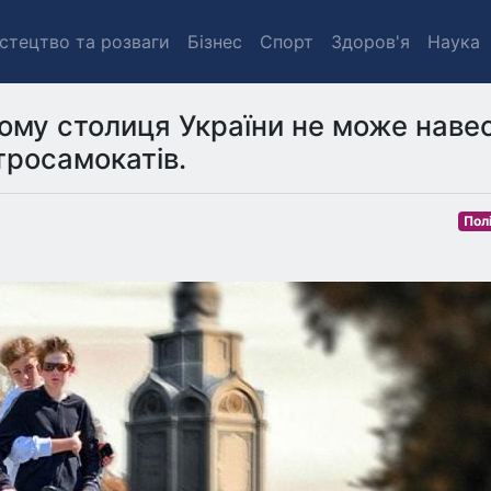
стецтво та розваги
Бізнес
Спорт
Здоров'я
Наука
чому столиця України не може наве
ктросамокатів.
Пол