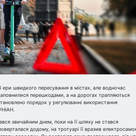
 ери швидкого пересування в містах, але водночас
заповнилися перешкодами, а на дорогах трапляються
встановлено порядок у регулюванні використання
УНІАН.
ався звичайним днем, поки на її шляху не стався
оверталася додому, на тротуарі її вразив електросамок