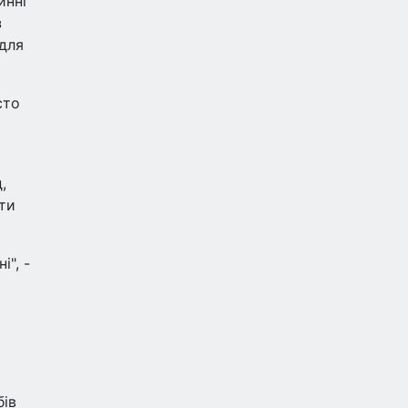
инні
з
 для
сто
,
ити
", -
бів