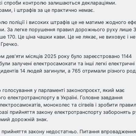
які спроби контролю залишаються деклараціями.
рами, і штрафів за це практично немає.
олю поліції і високих штрафів це не матиме жодного ефе
фи. За легке порушення правил дорожнього руху лише 
е 170. Це ціна чашки кави. Це не лякає, не виховує і не
 Гречко.
гом дев'яти місяців 2025 року було зареєстровано 1144
ули залучені електросамокати та інші легкі електричні
нцидентів 14 людей загинули, а 765 отримали різного род
о голосування у парламенті законопроєкт, який має
о електротранспорту в Україні. Головне завдання
лектросамокатів, моноколес та сігвеїв і зробити прави
 разі прийняття закону електротранспорту заборонять р
емий дорожній знак.
о прийняття закону недостатньо. Питання впровадження