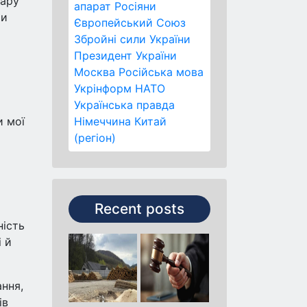
дару
апарат
Росіяни
ти
Європейський Союз
Збройні сили України
Президент України
Москва
Російська мова
Укрінформ
НАТО
Українська правда
и мої
Німеччина
Китай
(регіон)
Recent posts
ність
і й
ання,
ів