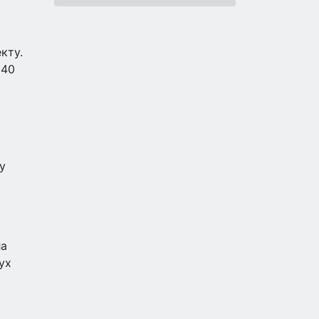
кту.
340
у
ла
ух