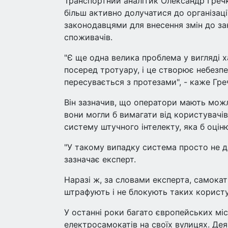
Транспортний аналітик Олександр Гречк
більш активно долучатися до організаці
законодавцями для внесення змін до зак
споживачів.
"Є ще одна велика проблема у вигляді
посеред тротуару, і це створює небезпе
пересувається з протезами", - каже Гре
Він зазначив, що оператори мають мож
вони могли б вимагати від користувачів
систему штучного інтелекту, яка б оці
"У такому випадку система просто не да
зазначає експерт.
Наразі ж, за словами експерта, самока
штрафують і не блокують таких користув
У останні роки багато європейських м
електросамокатів на своїх вулицях. Дея