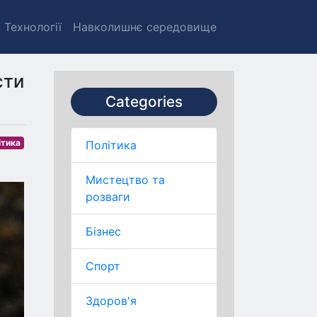
Технології
Навколишнє середовище
сти
Categories
ітика
Політика
Мистецтво та
розваги
Бізнес
Спорт
Здоров'я