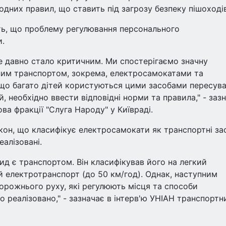
дних правил, що ставить під загрозу безпеку пішоходів
ь, що проблему регулювання персонального
и.
же давно стало критичним. Ми спостерігаємо значну
ичним транспортом, зокрема, електросамокатами та
 що багато дітей користуються цими засобами пересува
 необхідно ввести відповідні норми та правила," - заз
ва фракції "Слуга Народу" у Київраді.
кон, що класифікує електросамокати як транспортні за
еалізовані.
ид є транспортом. Він класифікував його на легкий
й електротранспорт (до 50 км/год). Однак, наступним
орожнього руху, які регулюють місця та способи
ло реалізовано," - зазначає в інтерв'ю УНІАН транспортн