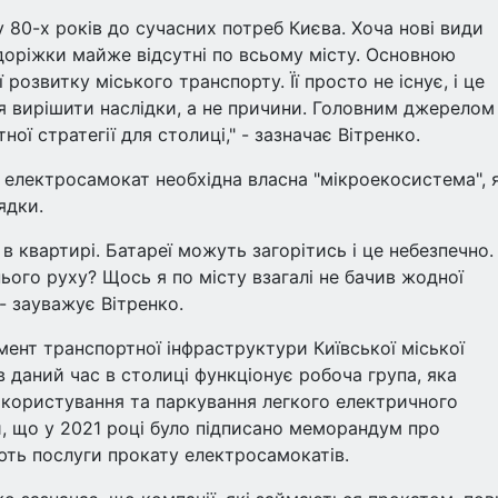
80-х років до сучасних потреб Києва. Хоча нові види
доріжки майже відсутні по всьому місту. Основною
 розвитку міського транспорту. Її просто не існує, і це
 вирішити наслідки, а не причини. Головним джерелом 
ої стратегії для столиці," - зазначає Вітренко.
к електросамокат необхідна власна "мікроекосистема", 
ядки.
 квартирі. Батареї можуть загорітись і це небезпечно.
ого руху? Щось я по місту взагалі не бачив жодної
- зауважує Вітренко.
амент транспортної інфраструктури Київської міської
в даний час в столиці функціонує робоча група, яка
користування та паркування легкого електричного
и, що у 2021 році було підписано меморандум про
ють послуги прокату електросамокатів.