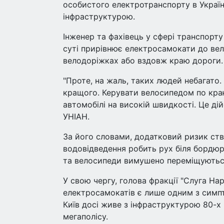
особистого електротранспорту в Україні 
інфраструктурою.
Інженер та фахівець у сфері транспорт
суті прирівнює електросамокати до вел
велодоріжках або вздовж краю дороги.
"Проте, на жаль, таких людей небагато
кращого. Керувати велосипедом по краю
автомобілі на високій швидкості. Це ді
УНІАН.
За його словами, додатковий ризик ств
водовідведення робить рух біля бордю
та велосипеди вимушено переміщуються
У свою чергу, голова фракції "Слуга На
електросамокатів є лише одним з симпт
Київ досі живе з інфраструктурою 80-х 
мегаполісу.