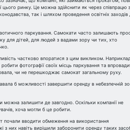
о зазначає, що компанії, які займаються прокатом, пов
ї цього ринку. Це можна здійснити як через співпрацю 
онодавства, так і шляхом проведення освітніх заходів
 хаотичного паркування. Самокати часто залишають про
ку для дітей, для людей з вадами зору чи тих, хто
чко.
ливість частково впоратися з цим викликом. Наприклад
 робити фотографії своїх місць паркування та впровад
нювала, чи не перешкоджає самокат загальному руху.
вала б можливості завершити оренду в небезпечній зоні
ти можна залишити де завгодно. Оскільки компанії не
ачів, хоча могли б це робити.
іст почали вводити обмеження на використання
кі з них навіть вирішили заборонити оренду таких засо