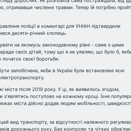
агляду дорослих. Як розповіла сама постраждала, від у
лю, отримавши численні травми. Тепер їй потрібно прой
авління поліції в коментарі для УНІАН підтвердили
вся десяти-річний хлопець.
шувати на якомусь законодавчому рівні - саме з цими
ради своїх дітей, тому що я не уявляю, що було б, якб
о початок своєї боротьби.
ути запобігнена, якби в Україні були встановлені ясні
електротранспорту.
 міста після 2019 року. У ці, як виявилось згодом,
и зʼявлятись поступово на кожному кроці. Їхня популяр
межах міста дійсно додав людям мобільності, швидкост
цей вид транспорту, за відсутності належного регулюв
ників дорожнього руху. Без контролю та чітких обов'язк