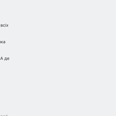
всіх
яка
 А де