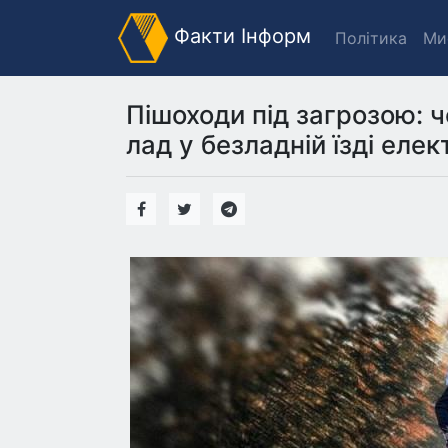
Факти Інформ
Політика
Ми
Пішоходи під загрозою: 
лад у безладній їзді еле