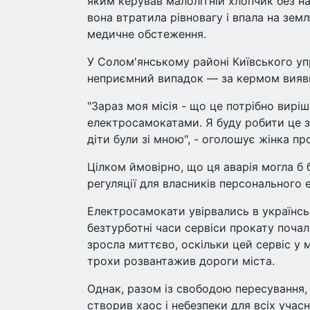
яким керував малолітній хлопчик без н
вона втратила рівновагу і впала на зем
медичне обстеження.
У Солом'янському районі Київського упр
неприємний випадок — за кермом вияви
"Зараз моя місія - що це потрібно вирі
електросамокатами. Я буду робити це за
діти були зі мною", - оголошує жінка пр
Цілком ймовірно, що ця аварія могла б б
регуляції для власників персонального 
Електросамокати увірвались в українські
безтурботні часи сервіси прокату почал
зросла миттєво, оскільки цей сервіс у 
трохи розвантажив дороги міста.
Однак, разом із свободою пересування, 
створив хаос і небезпеки для всіх учас