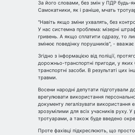
За його словами, без змін у ПДР будь-
Самокатники, як і раніше, мчать тротуа
"Навіть якщо зміни ухвалять, без контр
У нас системна проблема: мізерні штра
гривень. А якщо сплатити одразу, то лиш
змінює поведінку порушників", - вважає
Згідно з інформацією від поліції, протя
дорожньо-транспортні пригоди, у яких б
транспортні засоби. В результаті цих і
травми.
Восени народні депутати підготували д
врегулювати використання персональног
документу легалізувати використання е
зрозумілими для всіх учасників руху. У
тротуарами, а також буде введено окр
Проте фахівці підкреслюють, що прост