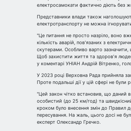
електросамокати фактично діють без жо
Представники влади також наголошуют
електротранспорту не можна ігноруват
"Це питання не просто назріло, воно в
кількість аварій, пов'язаних з електр
скутерами. Особливо варто зазначити,
Щоб захистити життя та здоров'я людей,
у коментарі УНІАН Андрій Вітренко, голо
У 2023 році Верховна Рада прийняла за
Проте подальші дії у цій сфері не були р
"Цей закон чітко встановив, що даний в
особистий (до 25 км/год) та швидкісни
кроком було внесення змін до Правил д
пересування. На жаль, цього досі не бу
експерт Олександр Гречко.