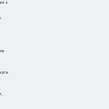
ні з
о
для
кати
.
и,