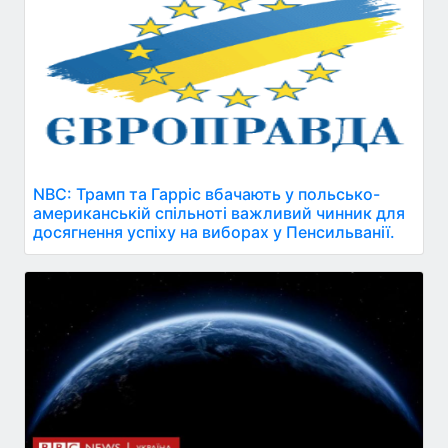
NBC: Трамп та Гарріс вбачають у польсько-
американській спільноті важливий чинник для
досягнення успіху на виборах у Пенсильванії.