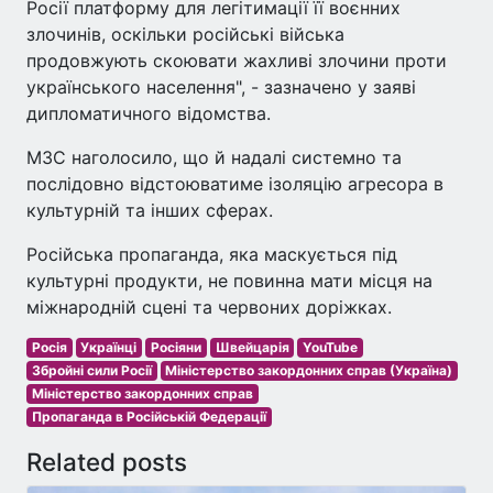
Росії платформу для легітимації її воєнних
злочинів, оскільки російські війська
продовжують скоювати жахливі злочини проти
українського населення", - зазначено у заяві
дипломатичного відомства.
МЗС наголосило, що й надалі системно та
послідовно відстоюватиме ізоляцію агресора в
культурній та інших сферах.
Російська пропаганда, яка маскується під
культурні продукти, не повинна мати місця на
міжнародній сцені та червоних доріжках.
Росія
Українці
Росіяни
Швейцарія
YouTube
Збройні сили Росії
Міністерство закордонних справ (Україна)
Міністерство закордонних справ
Пропаганда в Російській Федерації
Related posts