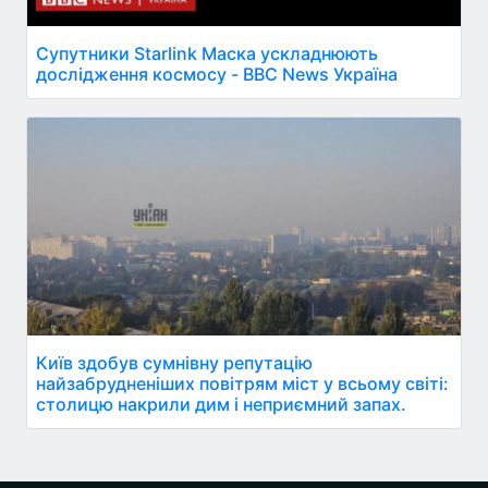
Супутники Starlink Маска ускладнюють
дослідження космосу - BBC News Україна
Київ здобув сумнівну репутацію
найзабрудненіших повітрям міст у всьому світі:
столицю накрили дим і неприємний запах.