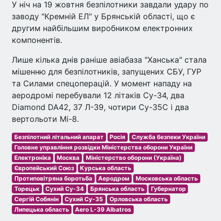
У ніч на 19 жовтня безпілотники завдали удару по
заводу "Кремній ЕЛ" у Брянській області, що є
другим найбільшим виробником електронних
компонентів.
Лише кілька днів раніше авіабаза "Ханська" стала
мішенню для безпілотників, запущених СБУ, ГУР
та Силами спецоперацій. У момент нападу на
аеродромі перебували 12 літаків Су-34, два
Diamond DA42, 37 Л-39, чотири Су-35С і два
вертольоти Мі-8.
Безпілотний літальний апарат
Росія
Служба безпеки України
Головне управління розвідки Міністерства оборони України
Електроніка
Москва
Міністерство оборони (Україна)
Європейський Союз
Курська область
Протиповітряна боротьба
Аеродром
Московська область
Торецьк
Сухий Су-34
Брянська область
Губернатор
Сергій Собянін
Сухий Су-35
Орловська область
Липецька область
Aero L-39 Albatros