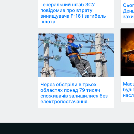
Генеральний штаб ЗСУ
Сьог
повідомив про втрату
День
винищувача F-16 і загибель
захи
пілота.
Масш
Через обстріли в трьох
буді
областях понад 79 тисяч
насл
споживачів залишилися без
електропостачання.