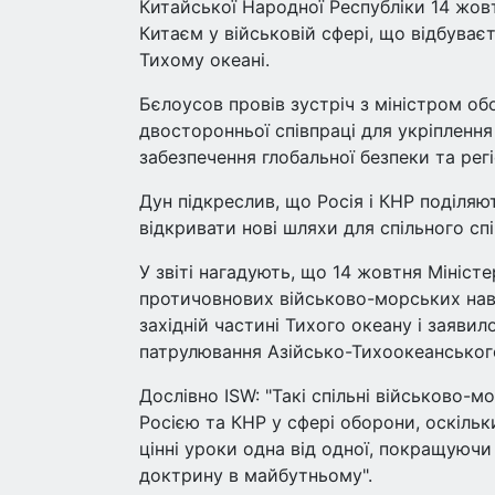
Китайської Народної Республіки 14 жовт
Китаєм у військовій сфері, що відбуває
Тихому океані.
Бєлоусов провів зустріч з міністром об
двосторонньої співпраці для укріпленн
забезпечення глобальної безпеки та регі
Дун підкреслив, що Росія і КНР поділяю
відкривати нові шляхи для спільного спі
У звіті нагадують, що 14 жовтня Мініст
протичовнових військово-морських навч
західній частині Тихого океану і заявил
патрулювання Азійсько-Тихоокеанського
Дослівно ISW: "Такі спільні військово-м
Росією та КНР у сфері оборони, оскільк
цінні уроки одна від одної, покращуючи
доктрину в майбутньому".