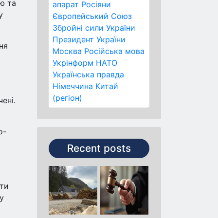
ю та
апарат
Росіяни
у
Європейський Союз
Збройні сили України
Президент України
ня
Москва
Російська мова
Укрінформ
НАТО
Українська правда
Німеччина
Китай
(регіон)
ені.
о-
Recent posts
ати
у