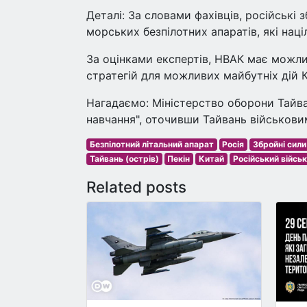
Деталі: За словами фахівців, російські
морських безпілотних апаратів, які націл
За оцінками експертів, НВАК має можлив
стратегій для можливих майбутніх дій
Нагадаємо: Міністерство оборони Тайва
навчання", оточивши Тайвань військови
Безпілотний літальний апарат
Росія
Збройні сили 
Тайвань (острів)
Пекін
Китай
Російський війсь
Related posts