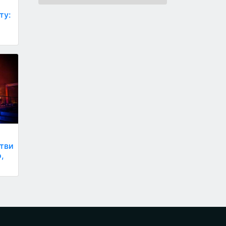
ту:
ртви
о,