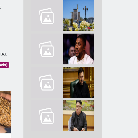
х
ва.
сія)