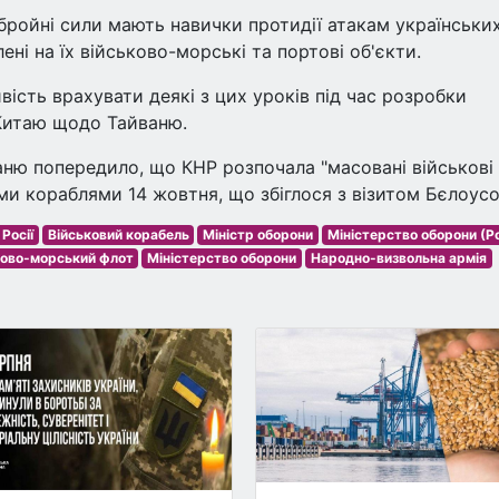
 збройні сили мають навички протидії атакам українськи
ені на їх військово-морські та портові об'єкти.
ість врахувати деякі з цих уроків під час розробки
 Китаю щодо Тайваню.
ню попередило, що КНР розпочала "масовані військові
ми кораблями 14 жовтня, що збіглося з візитом Бєлоусо
Росії
Військовий корабель
Міністр оборони
Міністерство оборони (Ро
ково-морський флот
Міністерство оборони
Народно-визвольна армія