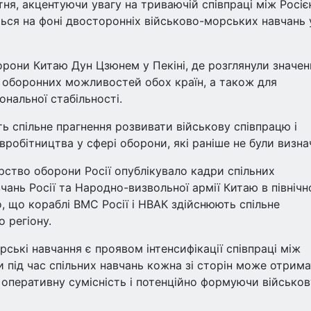
ня, акцентуючи увагу на триваючій співпраці між Росіє
ться на фоні двосторонніх військово-морських навчань 
орони Китаю Дун Цзюнем у Пекіні, де розглянули значен
я оборонних можливостей обох країн, а також для
ональної стабільності.
ть спільне прагнення розвивати військову співпрацю і
вробітництва у сфері оборони, які раніше не були визнач
ерство оборони Росії опублікувало кадри спільних
ань Росії та Народно-визвольної армії Китаю в північн
о, що кораблі ВМС Росії і НВАК здійснюють спільне
 регіону.
орські навчання є проявом інтенсифікації співпраці між
и під час спільних навчань кожна зі сторін може отрим
 оперативну сумісність і потенційно формуючи військов