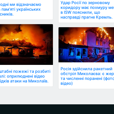
Удар Росії по зерновому
одні ми відзначаємо
коридору має похмуру ме
 пам'яті українських
в ISW пояснили, що
сників.
насправді прагне Кремль.
Росія здійснила ракетний
табні пожежі та розбиті
обстріл Миколаєва: є же
влі: оприлюднені відео
та численні поранені (фот
ідків атаки на Миколаїв.
відео)