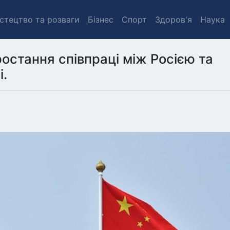
стецтво та розваги
Бізнес
Спорт
Здоров'я
Наука
остання співпраці між Росією та
і.