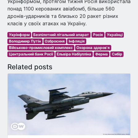
Укрінформом, протягом тижня Росія використала
понад 1100 керованих авіабомб, більше 560
дронів-ударників та близько 20 ракет різних
класів у своїх атаках на Україну.
Укрінформ
Безпілотний літальний апарат
Росія
Українці
Володимир Путін
Озброєння
Інфляція
Військово-промисловий комплекс
Охорона здоров'я
Центральний банк Росії
Ельвіра Набіулліна
Ферма
Сибір
Related posts