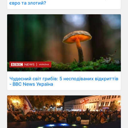
євро та злотий?
Чудесний світ грибів: 5 несподіваних відкриттів
- BBC News Україна