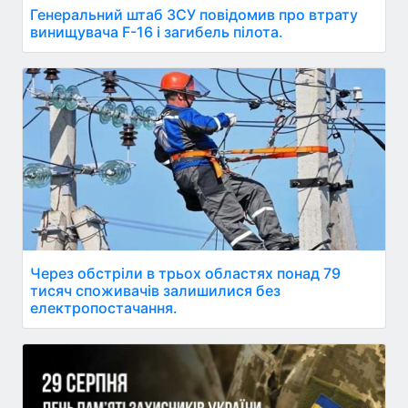
Генеральний штаб ЗСУ повідомив про втрату
винищувача F-16 і загибель пілота.
Через обстріли в трьох областях понад 79
тисяч споживачів залишилися без
електропостачання.