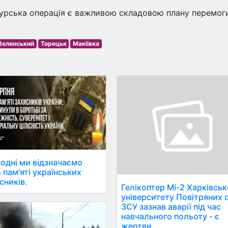
урська операція є важливою складовою плану перемог
Зеленський
Торецьк
Макіївка
одні ми відзначаємо
 пам'яті українських
сників.
Гелікоптер Мі-2 Харківсь
університету Повітряних 
ЗСУ зазнав аварії під час
навчального польоту - є
жертви.