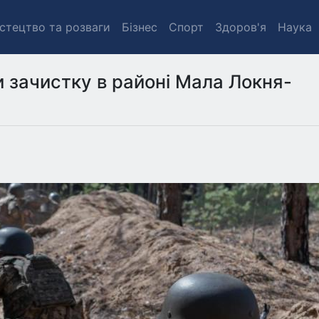
стецтво та розваги
Бізнес
Спорт
Здоров'я
Наука
 зачистку в районі Мала Локня-