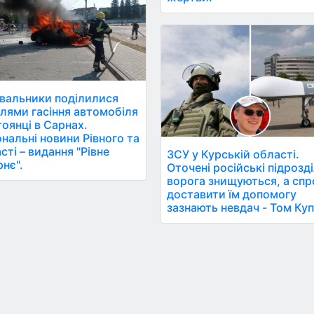
вальники поділилися
лями гасіння автомобіля
тоянці в Сарнах.
ональні новини Рівного та
сті – видання "Рівне
ЗСУ у Курській області.
рнє".
Оточені російські підрозд
ворога знищуються, а сп
доставити їм допомогу
зазнають невдач - Том Ку