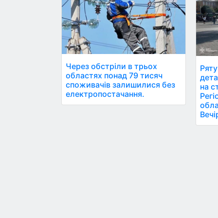
Через обстріли в трьох
Ряту
областях понад 79 тисяч
дета
споживачів залишилися без
на с
електропостачання.
Регі
обла
Вечі