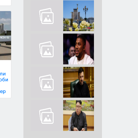
іли
роби
пер