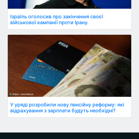
Ізраїль оголосив про закінчення своєї
військової кампанії проти Ірану.
У уряді розробили нову пенсійну реформу: які
відрахування з зарплати будуть необхідні?