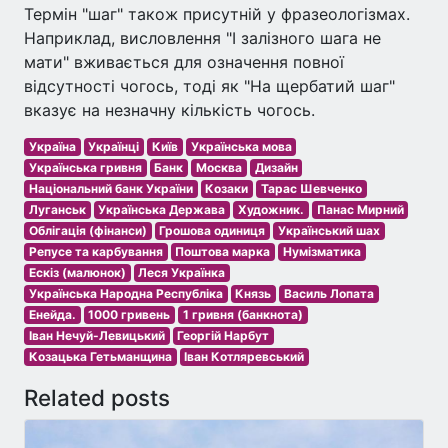
Термін "шаг" також присутній у фразеологізмах.
Наприклад, висловлення "І залізного шага не
мати" вживається для означення повної
відсутності чогось, тоді як "На щербатий шаг"
вказує на незначну кількість чогось.
Україна
Українці
Київ
Українська мова
Українська гривня
Банк
Москва
Дизайн
Національний банк України
Козаки
Тарас Шевченко
Луганськ
Українська Держава
Художник.
Панас Мирний
Облігація (фінанси)
Грошова одиниця
Український шах
Репусе та карбування
Поштова марка
Нумізматика
Ескіз (малюнок)
Леся Українка
Українська Народна Республіка
Князь
Василь Лопата
Енейда.
1000 гривень
1 гривня (банкнота)
Іван Нечуй-Левицький
Георгій Нарбут
Козацька Гетьманщина
Іван Котляревський
Related posts