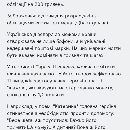
облігації на 200 гривень.
Зображення: купони для розрахунків з
облігаціями епохи Гетьманату (bank.gov.ua)
Українська діаспора за межами країни
створювала не лише бофони, а й унікальні
недержавні поштові марки. На цих марках могли
бути вказані номінали в гривнях та шагах.
У творчості Тараса Шевченка можна помітити
вживання назв валют. У його творах зафіксовано
11 випадків застосування термінів "шаг" і
"шажок", які вказують на стародавню монету,
еквівалентну 1/2 копійки.
Наприклад, у поемі "Катерина" головна героїня
стикається з необхідністю просити допомогу:
"Бере шага, аж труситися: Важко його
тримати!..А чому?.. А дитина? Вона ж його