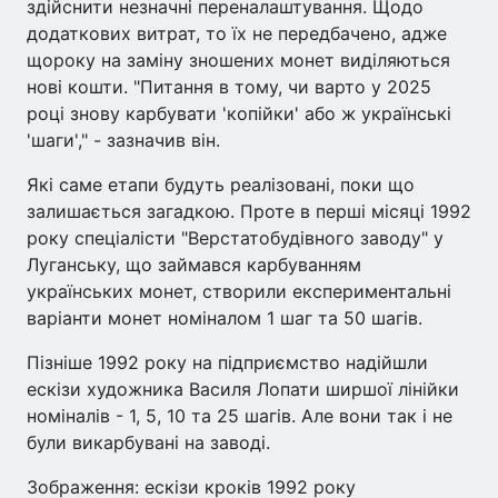
здійснити незначні переналаштування. Щодо
додаткових витрат, то їх не передбачено, адже
щороку на заміну зношених монет виділяються
нові кошти. "Питання в тому, чи варто у 2025
році знову карбувати 'копійки' або ж українські
'шаги'," - зазначив він.
Які саме етапи будуть реалізовані, поки що
залишається загадкою. Проте в перші місяці 1992
року спеціалісти "Верстатобудівного заводу" у
Луганську, що займався карбуванням
українських монет, створили експериментальні
варіанти монет номіналом 1 шаг та 50 шагів.
Пізніше 1992 року на підприємство надійшли
ескізи художника Василя Лопати ширшої лінійки
номіналів - 1, 5, 10 та 25 шагів. Але вони так і не
були викарбувані на заводі.
Зображення: ескізи кроків 1992 року