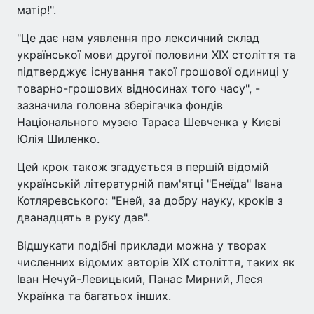
матір!".
"Це дає нам уявлення про лексичний склад
української мови другої половини ХІХ століття та
підтверджує існування такої грошової одиниці у
товарно-грошових відносинах того часу", -
зазначила головна зберігачка фондів
Національного музею Тараса Шевченка у Києві
Юлія Шиленко.
Цей крок також згадується в першій відомій
українській літературній пам'ятці "Енеїда" Івана
Котляревського: "Еней, за добру науку, кроків з
дванадцять в руку дав".
Відшукати подібні приклади можна у творах
численних відомих авторів XIX століття, таких як
Іван Нечуй-Левицький, Панас Мирний, Леся
Українка та багатьох інших.