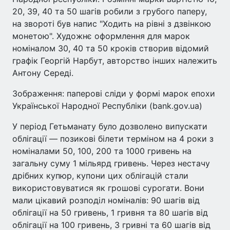
20, 39, 40 та 50 шагів робили з грубого паперу,
на звороті був напис "Ходить на рівні з дзвінкою
монетою". Художнє оформлення для марок
номіналом 30, 40 та 50 кроків створив відомий
графік Георгій Нарбут, авторство інших належить
Антону Середі.
Зображення: паперові сліди у формі марок епохи
Української Народної Республіки (bank.gov.ua)
У період Гетьманату було дозволено випускати
облігації — позикові білети терміном на 4 роки з
номіналами 50, 100, 200 та 1000 гривень на
загальну суму 1 мільярд гривень. Через нестачу
дрібних купюр, купони цих облігацій стали
використовуватися як грошові сурогати. Вони
мали цікавий розподіл номіналів: 90 шагів від
облігації на 50 гривень, 1 гривня та 80 шагів від
облігації на 100 гривень, 3 гривні та 60 шагів від