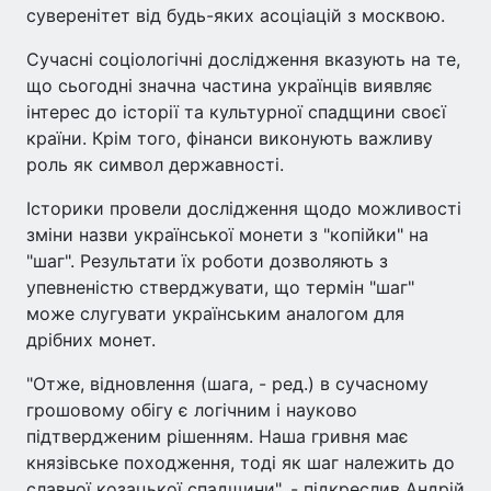
суверенітет від будь-яких асоціацій з москвою.
Сучасні соціологічні дослідження вказують на те,
що сьогодні значна частина українців виявляє
інтерес до історії та культурної спадщини своєї
країни. Крім того, фінанси виконують важливу
роль як символ державності.
Історики провели дослідження щодо можливості
зміни назви української монети з "копійки" на
"шаг". Результати їх роботи дозволяють з
упевненістю стверджувати, що термін "шаг"
може слугувати українським аналогом для
дрібних монет.
"Отже, відновлення (шага, - ред.) в сучасному
грошовому обігу є логічним і науково
підтвердженим рішенням. Наша гривня має
князівське походження, тоді як шаг належить до
славної козацької спадщини", - підкреслив Андрій