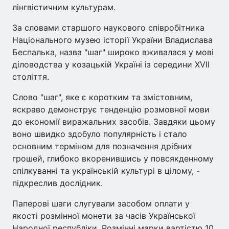
лінгвістичним культурам.
За словами старшого наукового співробітника
Національного музею історії України Владислава
Беспалька, назва "шаг" широко вживалася у мові
діловодства у козацькій Україні із середини XVII
століття.
Слово "шаг", яке є коротким та змістовним,
яскраво демонструє тенденцію розмовної мови
до економії виражальних засобів. Завдяки цьому
воно швидко здобуло популярність і стало
основним терміном для позначення дрібних
грошей, глибоко вкоренившись у повсякденному
спілкуванні та українській культурі в цілому, -
підкреслив дослідник.
Паперові шаги слугували засобом оплати у
якості розмінної монети за часів Української
Народної республіки. Розмінні марки вартістю 10,