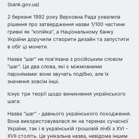
(bank.gov.ua)
2 березня 1992 року Верховна Рада ухвалила
рішення про затвердження назви 1/100 частини
гривні як "копійка", а Національному банку
України доручили створити дизайн та запустити
в обіг ці монети.
Назва "шаг" не пов'язана з російським словом
"шаг". Це два слова, які є міжмовними
паронімами: вони звучать подібно, але їх
значення зовсім інші.
Існує три теорії щодо виникнення українського
шага:
Назва "шаг" - давнього українського походження.
Вона використовувалася як на теренах сучасної
України, так і в українській грошовій лічбі з XVI -
XVII століть. Це унікальна назва, невідома іншим