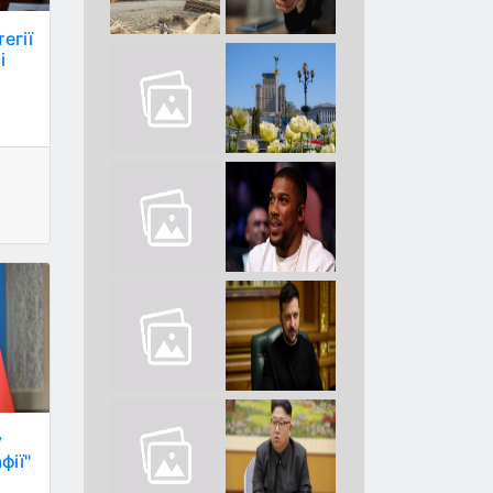
егії
і
у
фії"