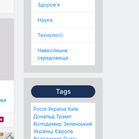
Здоров'я
Наука
Технології
Навколишнє
середовище
Tags
яка
Росія
Україна
Київ
Дональд Трамп
ія
Володимир Зеленський
Українці
Європа
Володимир Путін