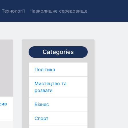
Технології
Навколишнє середовище
Categories
Політика
Мистецтво та
розваги
сив
Бізнес
Спорт