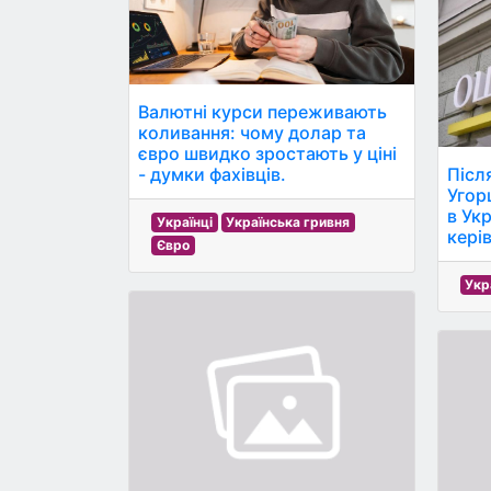
Валютні курси переживають
коливання: чому долар та
євро швидко зростають у ціні
- думки фахівців.
Післ
Угор
в Ук
Українці
Українська гривня
кері
Євро
Укр