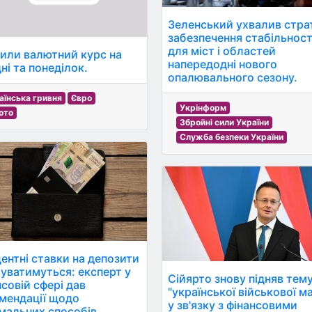
Зеленський ухвалив страт
забезпечення стабільност
для міст і областей
или валютний курс на
напередодні нового
ні та понеділок.
опалювального сезону.
аїнська гривня
Євро
Укрінформ
ото
Збройні сили України
Служба безпеки України
ентні ставки на депозити
уватимуться: експерт у
Сійярто знову підняв тем
нсовій сфері дав
"української військової ма
мендації щодо
у зв'язку з фінансовими
мальних способів