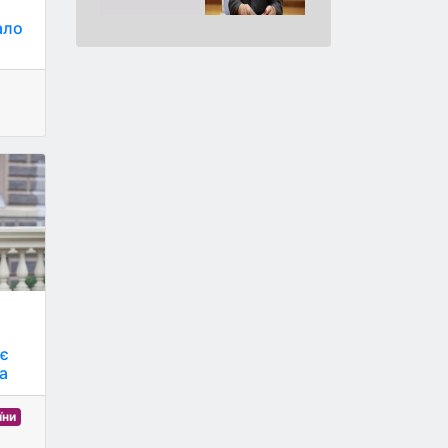
ало
 є
a
їни