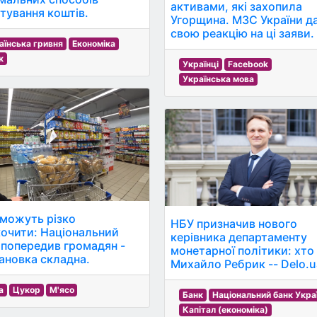
активами, які захопила
стування коштів.
Угорщина. МЗС України д
свою реакцію на ці заяви.
аїнська гривня
Економіка
к
Українці
Facebook
Українська мова
 можуть різко
НБУ призначив нового
кочити: Національний
керівника департаменту
 попередив громадян -
монетарної політики: хто
ановка складна.
Михайло Ребрик -- Delo.u
а
Цукор
М'ясо
Банк
Національний банк Укра
Капітал (економіка)