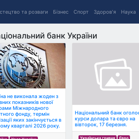
стецтво та розваги
Бізнес
Спорт
Здоров'я
Наука
ціональний банк України
їна не виконала жоден з
вних показників нової
рами Міжнародного
Національний банк оголо
тного фонду, термін
курси долара та євро на
зації яких закінчується в
вівторок, 17 березня.
ому кварталі 2026 року.
Українська гривня
Євро