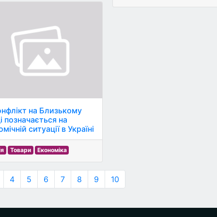
онфлікт на Близькому
і позначається на
мічній ситуації в Україні
ія
Товари
Економіка
4
5
6
7
8
9
10