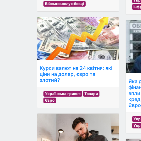
Укр
Військовослужбовці
Інф
Курси валют на 24 квітня: які
ціни на долар, євро та
злотий?
Яка 
фінан
вплив
Українська гривня
Товари
кред
Євро
Євро
Укр
Укр