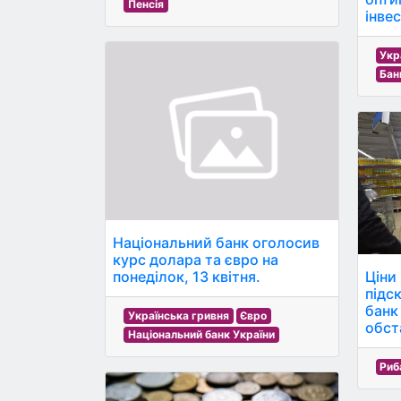
Пенсія
інве
Укр
Бан
Національний банк оголосив
курс долара та євро на
Ціни
понеділок, 13 квітня.
підс
банк
Українська гривня
Євро
обст
Національний банк України
Риб