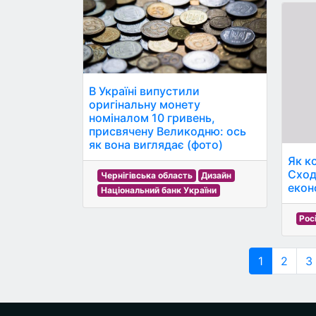
В Україні випустили
оригінальну монету
номіналом 10 гривень,
присвячену Великодню: ось
як вона виглядає (фото)
Як к
Сход
Чернігівська область
Дизайн
еконо
Національний банк України
Рос
1
2
3