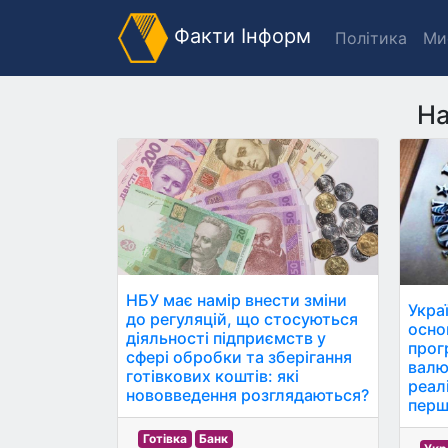
Факти Інформ
Політика
Ми
На
НБУ має намір внести зміни
Укра
до регуляцій, що стосуються
осно
діяльності підприємств у
прог
сфері обробки та зберігання
валю
готівкових коштів: які
реалі
нововведення розглядаються?
перш
Готівка
Банк