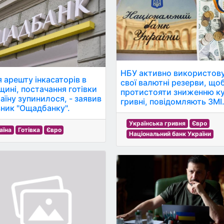
НБУ активно використов
я арешту інкасаторів в
свої валютні резерви, що
щині, постачання готівки
протистояти зниженню к
раїну зупинилося, - заявив
гривні, повідомляють ЗМІ
вник "Ощадбанку".
Українська гривня
Євро
аїна
Готівка
Євро
Національний банк України