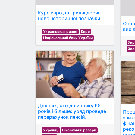
Курс євро до гривні досяг
нової історичної позначки.
Онов
вихід
Українська гривня
Євро
Національний банк України
Укр
Зол
Для тих, хто досяг віку 65
років і більше: уряд проведе
Проц
перерахунок пенсій.
зниж
фіна
реко
Українці
Військовий резерв
опти