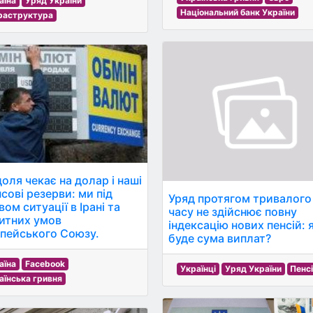
аїна
Уряд України
Національний банк України
раструктура
доля чекає на долар і наші
сові резерви: ми під
Уряд протягом тривалого
ом ситуації в Ірані та
часу не здійснює повну
итних умов
індексацію нових пенсій: 
пейського Союзу.
буде сума виплат?
аїна
Facebook
Українці
Уряд України
Пенс
аїнська гривня