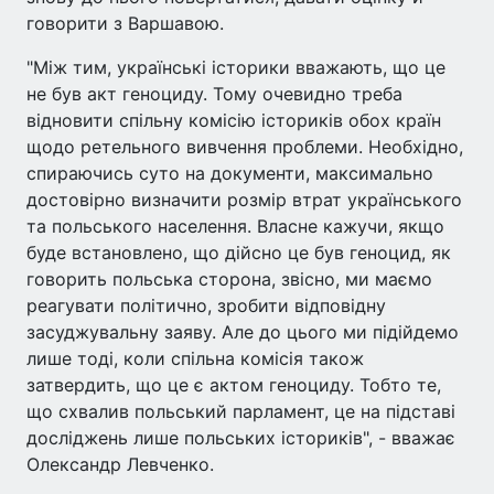
говорити з Варшавою.
"Між тим, українські історики вважають, що це
не був акт геноциду. Тому очевидно треба
відновити спільну комісію істориків обох країн
щодо ретельного вивчення проблеми. Необхідно,
спираючись суто на документи, максимально
достовірно визначити розмір втрат українського
та польського населення. Власне кажучи, якщо
буде встановлено, що дійсно це був геноцид, як
говорить польська сторона, звісно, ми маємо
реагувати політично, зробити відповідну
засуджувальну заяву. Але до цього ми підійдемо
лише тоді, коли спільна комісія також
затвердить, що це є актом геноциду. Тобто те,
що схвалив польський парламент, це на підставі
досліджень лише польських істориків", - вважає
Олександр Левченко.