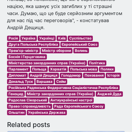
нацією, яка шанує усіх загиблих у ті страшні
часи. Думаю, що це буде серйозним аргументом
для нас під час переговорів", - констатував
Андрій Дещиця.
Росія
Україна
Українці
Київ
Суспільство
Друга Польська Республіка
Європейський Союз
Прем'єр-міністр
Міністр оборони
Волинь
Боснія і Герцеговина
Міністерство закордонних справ (Україна)
Політика
Парламент
Польща
Хорватія
Польська мова
Поляки
Дипломат
Андрій Дещиця
Голодомор
Поховання
Історія
Дональд Туск
Варшава
Сейм
Російська Радянська Федеративна Соціалістична Республіка
Геноцид
Міністр закордонних справ (Україна)
Анджей Дуда
Радослав Сікорський
Антиукраїнські настрої
Право і справедливість
Рада Європейського Союзу
Ольштин
Українська Держава
Related posts