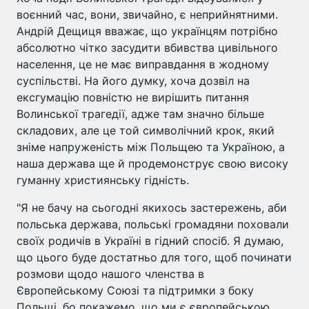
воєнний час, вони, звичайно, є неприйнятними.
Андрій Дещиця вважає, що українцям потрібно
абсолютно чітко засудити вбивства цивільного
населення, це не має виправдання в жодному
суспільстві. На його думку, хоча дозвіл на
ексгумацію повністю не вирішить питання
Волинської трагедії, адже там значно більше
складових, але це той символічний крок, який
зніме напруженість між Польщею та Україною, а
наша держава ще й продемонструє свою високу
гуманну християнську гідність.
"Я не бачу на сьогодні якихось застережень, аби
польська держава, польські громадяни поховали
своїх родичів в Україні в гідний спосіб. Я думаю,
що цього буде достатньо для того, щоб починати
розмови щодо нашого членства в
Європейському Союзі та підтримки з боку
Польщі, бо покажемо, що ми є європейською