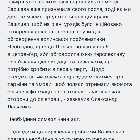
наміри уповільнити наші європейські амбіції.
Варшава вже призначила свого посла, тоді як ми
досі не маємо представника в цій країні.
Важливо, щоб на рівні урядів було ініційовано
створення спільної робочої групи для
обговорення волинської проблематики.
Необхідно, щоб до Польщі поїхав хоча б
віцепрем'єр, аби обговорити їхню перспективу
розв’язання цієї ситуації та визначити, що
потрібно зробити в першу чергу. Щодо
ексгумації, ми маємо відразу домовитися про
терміни та умови, щоб поляки отримали якомога
більше інформації про готовність української
сторони до співпраці, - зазначив Олександр
Левченко.
Необхідний символічний акт.
"Підходити до вирішення проблеми Волинської
трагедії необхідно з холодною головою та