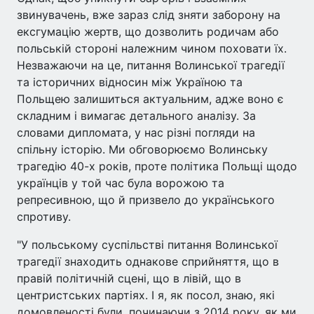
звинувачень, вже зараз слід зняти заборону на
ексгумацію жертв, що дозволить родичам або
польській стороні належним чином поховати їх.
Незважаючи на це, питання Волинської трагедії
та історичних відносин між Україною та
Польщею залишиться актуальним, адже воно є
складним і вимагає детального аналізу. За
словами дипломата, у нас різні погляди на
спільну історію. Ми обговорюємо Волинську
трагедію 40-х років, проте політика Польщі щодо
українців у той час була ворожою та
репресивною, що й призвело до українського
спротиву.
"У польському суспільстві питання Волинської
трагедії знаходить однакове сприйняття, що в
правій політичній сцені, що в лівій, що в
центристських партіях. І я, як посол, знаю, які
домовленості були, починаючи з 2014 року, як ми