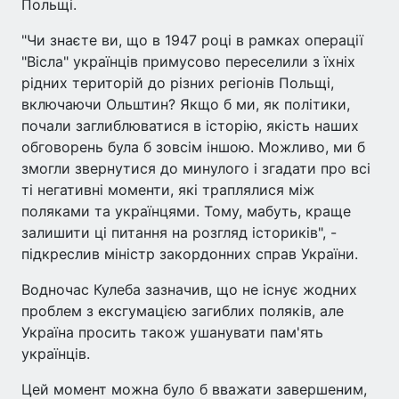
Польщі.
"Чи знаєте ви, що в 1947 році в рамках операції
"Вісла" українців примусово переселили з їхніх
рідних територій до різних регіонів Польщі,
включаючи Ольштин? Якщо б ми, як політики,
почали заглиблюватися в історію, якість наших
обговорень була б зовсім іншою. Можливо, ми б
змогли звернутися до минулого і згадати про всі
ті негативні моменти, які траплялися між
поляками та українцями. Тому, мабуть, краще
залишити ці питання на розгляд істориків", -
підкреслив міністр закордонних справ України.
Водночас Кулеба зазначив, що не існує жодних
проблем з ексгумацією загиблих поляків, але
Україна просить також ушанувати пам'ять
українців.
Цей момент можна було б вважати завершеним,