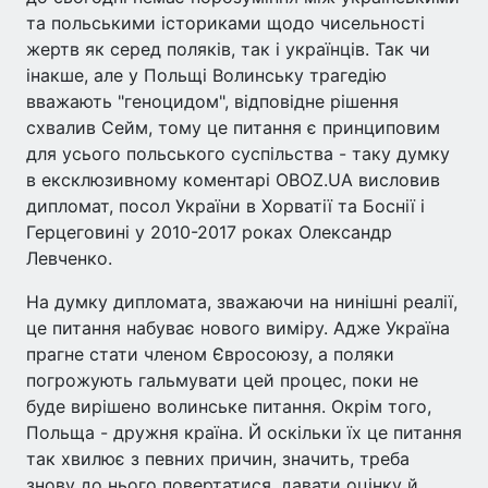
та польськими істориками щодо чисельності
жертв як серед поляків, так і українців. Так чи
інакше, але у Польщі Волинську трагедію
вважають "геноцидом", відповідне рішення
схвалив Сейм, тому це питання є принциповим
для усього польського суспільства - таку думку
в ексклюзивному коментарі OBOZ.UA висловив
дипломат, посол України в Хорватії та Боснії і
Герцеговині у 2010-2017 роках Олександр
Левченко.
На думку дипломата, зважаючи на нинішні реалії,
це питання набуває нового виміру. Адже Україна
прагне стати членом Євросоюзу, а поляки
погрожують гальмувати цей процес, поки не
буде вирішено волинське питання. Окрім того,
Польща - дружня країна. Й оскільки їх це питання
так хвилює з певних причин, значить, треба
знову до нього повертатися, давати оцінку й