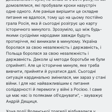
домовлялися, які пробували кроки назустріч
одне одного. Але раніше вирішити це складне
питання не вдалося, тому що на цьому постійно
грала Росія, яка й сьогодні розігрує цю карту
історичного минулого. Зрозуміло, що між будь-
якими сусідніми народами завжди будуть
протиріччя, які виникали в минулому. Україна
боролася за свою незалежність і державність, і
Польща боролася за свою незалежність і
державність. Деколи ці методи боротьби не були
сприйняті. Але це історичне минуле, яке треба
вивчити, прийняти й рухатися далі. Сьогодні
ситуація кардинально змінилася, ми зараз у стані
війни. І для нас найважливішим є питання
солідарності й перемоги у війні з Росією. І саме
це має нас із поляками об'єднувати", - зауважує
Андрій Дещиця.
Хоча події Волинської трагедії відбувалися у