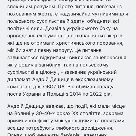
спокійним розумом. Проте питання, пов'язані з
похованням жертв, є надзвичайно чутливими для
польського суспільства й здатні об'єднати всі
політичні сили. Дозвіл з українського боку на
проведення ексгумації та поховання тих жертв,
які ще не отримали християнського поховання,
міг би зняти певну напругу. Це питання
залишається відкритим і викликає занепокоєння
як у родичів загиблих, так і в польському
суспільстві в цілому", - зазначив український
дипломат Андрій Дещиця в ексклюзивному
коментарі для OBOZ.UA. Він обіймав посаду
посла України в Польщі з 2014 по 2022 рік.
Андрій Дещиця вважає, що події, які мали місце
на Волині у 30-40-х роках XX століття, зокрема
причини конфлікту між українцями та поляками,
все ще потребують глибокого дослідження.
Однак, щоб уникнути бар'єрів і взаємних