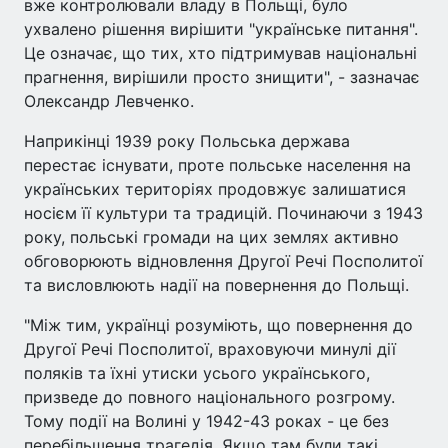
вже контролювали владу в Польщі, було
ухвалено рішення вирішити "українське питання".
Це означає, що тих, хто підтримував національні
прагнення, вирішили просто знищити", - зазначає
Олександр Левченко.
Наприкінці 1939 року Польська держава
перестає існувати, проте польське населення на
українських територіях продовжує залишатися
носієм її культури та традицій. Починаючи з 1943
року, польські громади на цих землях активно
обговорюють відновлення Другої Речі Посполитої
та висловлюють надії на повернення до Польщі.
"Між тим, українці розуміють, що повернення до
Другої Речі Посполитої, враховуючи минулі дії
поляків та їхні утиски усього українського,
призведе до повного національного розгрому.
Тому події на Волині у 1942-43 роках - це без
перебільшення трагедія. Якщо там були такі