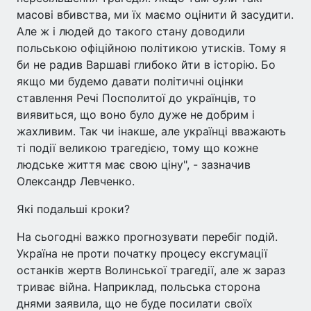
масові вбивства, ми їх маємо оцінити й засудити.
Але ж і людей до такого стану доводили
польською офіційною політикою утисків. Тому я
би не радив Варшаві глибоко йти в історію. Бо
якщо ми будемо давати політичні оцінки
ставлення Речі Посполитої до українців, то
виявиться, що воно було дуже не добрим і
жахливим. Так чи інакше, але українці вважають
ті події великою трагедією, тому що кожне
людське життя має свою ціну", - зазначив
Олександр Левченко.
Які подальші кроки?
На сьогодні важко прогнозувати перебіг подій.
Україна не проти початку процесу ексгумації
останків жертв Волинської трагедії, але ж зараз
триває війна. Наприклад, польська сторона
днями заявила, що не буде посилати своїх