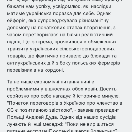
бажати нам успіху, усвідомлює, які наслідки
матиме українська поразка для себе. Однак
ейфорія, яка супроводжувала різноманітну
допомогу на початкових етапах вторгнення, з
часом перетворилася на більш реалістичний
підхід. Це, зокрема, проявилося в обмеженнях
транзиту українських сільськогосподарських
товарів, що фактично призвело до блокади та
антиукраїнських дій з боку польських фермерів і
перевізників на кордоні.
Та не лише економічні питання нині є
проблемними у відносинах обох країн. Досить
серйозно про себе нагадує й історичне минуле.
"Початок переговорів з Україною про членство в
ЄС є позитивною звісткою", - заявив президент
Польщі Анджей Дуда. Однак від наших сусідів
лунають й інші меседжі: "Поки не вирішиться
питання ексгумації останків жертв Волинської