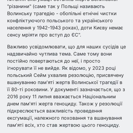
"різанини" (саме так у Польщі називають
Волинську трагедію - обопільні етнічні чистки
конфліктуючого польського та українського
населення у 1942-1943 роках), доти Києву немає
сенсу мріяти про вступ до ЄС".
Важливо усвідомлювати, що для наших сусідів це
надзвичайно чутлива тема. Саме тому вони
постійно повертаються до неї, і просто
ігнорувати її не вийде. Як відомо, у 2023 році
польський Сейм ухвалив резолюцію, присвячену
вшануванню пам'яті жертв Волинської трагедії в
її 80-ті роковини. У документі зазначається, що з
2016 року 11 липня вважається Національним
днем пам'яті жертв геноциду. Також у резолюції
підкреслюється важливість проведення
ексгумації, належного поховання та вшанування
пам'яті всіх, хто став жертвою цього геноциду.