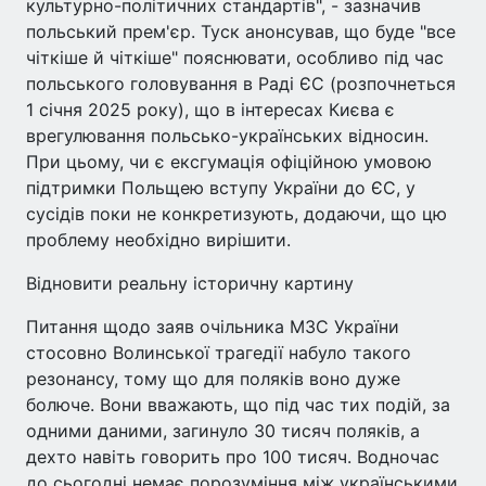
культурно-політичних стандартів", - зазначив
польський прем'єр. Туск анонсував, що буде "все
чіткіше й чіткіше" пояснювати, особливо під час
польського головування в Раді ЄС (розпочнеться
1 січня 2025 року), що в інтересах Києва є
врегулювання польсько-українських відносин.
При цьому, чи є ексгумація офіційною умовою
підтримки Польщею вступу України до ЄС, у
сусідів поки не конкретизують, додаючи, що цю
проблему необхідно вирішити.
Відновити реальну історичну картину
Питання щодо заяв очільника МЗС України
стосовно Волинської трагедії набуло такого
резонансу, тому що для поляків воно дуже
болюче. Вони вважають, що під час тих подій, за
одними даними, загинуло 30 тисяч поляків, а
дехто навіть говорить про 100 тисяч. Водночас
до сьогодні немає порозуміння між українськими