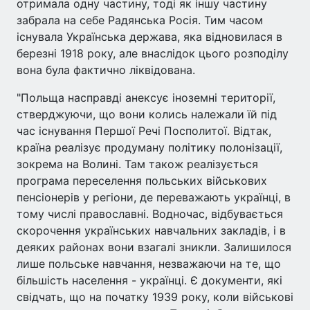
отримала одну частину, тоді як іншу частину
забрала на себе Радянська Росія. Тим часом
існувала Українська держава, яка відновилася в
березні 1918 року, але внаслідок цього розподілу
вона була фактично ліквідована.
"Польща насправді анексує іноземні території,
стверджуючи, що вони колись належали їй під
час існування Першої Речі Посполитої. Відтак,
країна реалізує продуману політику полонізації,
зокрема на Волині. Там також реалізується
програма переселення польських військових
пенсіонерів у регіони, де переважають українці, в
тому числі православні. Водночас, відбувається
скорочення українських навчальних закладів, і в
деяких районах вони взагалі зникли. Залишилося
лише польське навчання, незважаючи на те, що
більшість населення - українці. Є документи, які
свідчать, що на початку 1939 року, коли військові