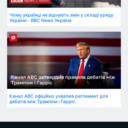
Чому українці не відчують змін у складі уряду
України - BBC News Україна
Канал ABC офіційно ухвалив регламент для
дебатів між Трампом і Гарріс.