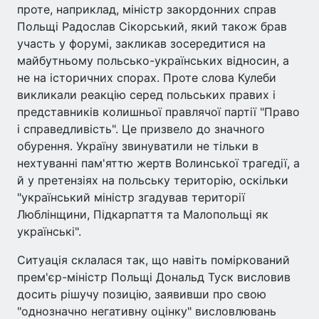
проте, наприклад, міністр закордонних справ
Польщі Радослав Сікорський, який також брав
участь у форумі, закликав зосередитися на
майбутньому польсько-українських відносин, а
не на історичних спорах. Проте слова Кулеби
викликали реакцію серед польських правих і
представників колишньої правлячої партії "Право
і справедливість". Це призвело до значного
обурення. Україну звинуватили не тільки в
нехтуванні пам'яттю жертв Волинської трагедії, а
й у претензіях на польську територію, оскільки
"український міністр згадував території
Люблінщини, Підкарпаття та Малопольщі як
українські".
Ситуація склалася так, що навіть поміркований
прем'єр-міністр Польщі Дональд Туск висловив
досить рішучу позицію, заявивши про свою
"однозначно негативну оцінку" висловлювань