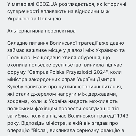
У матеріалі OBOZ.UA розглядається, як історичні
суперечності впливають на відносини між
Україною та Польщею.
Альтернативна перспектива
Складне питання Волинської трагедії вже давно
займає важливе місце у діалозі між Україною та
Польщею. Нещодавня хвиля обурення, що
охопила польське суспільство, виникла під час
форуму "Campus Polska Przyszłości 2024", коли
міністра закордонних справ України Дмитра
Кулебу запитали про чутливі історичні питання,
які стали джерелом напруги між державами,
зокрема, коли ж Україна надасть можливість
польським фахівцям провести ексгумацію тіл
загиблих поляків під час Волинської трагедії 1943
року. Відповідь міністра, в якій він згадав про
операцію "Вісла", викликала серйозну реакцію в