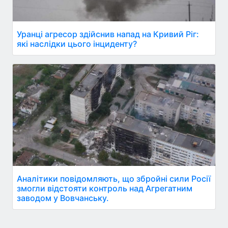
Уранці агресор здійснив напад на Кривий Ріг:
які наслідки цього інциденту?
Аналітики повідомляють, що збройні сили Росії
змогли відстояти контроль над Агрегатним
заводом у Вовчанську.