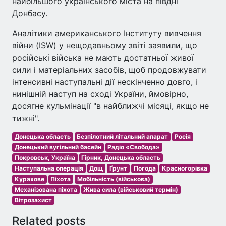
найбільшого українського міста на півдні
Донбасу.
Аналітики американського Інституту вивчення
війни (ISW) у нещодавньому звіті заявили, що
російські війська не мають достатньої живої
сили і матеріальних засобів, щоб продовжувати
інтенсивні наступальні дії нескінченно довго, і
нинішній наступ на сході України, ймовірно,
досягне кульмінації "в найближчі місяці, якщо не
тижні".
Донецька область
Безпілотний літальний апарат
Росія
Донецький вугільний басейн
Радіо «Свобода»
Покровськ, Україна
Гірник, Донецька область
Наступальна операція
Дощ
Ґрунт
Погода
Красногорівка
Курахове
Піхота
Мобільність (військова)
Механізована піхота
Жива сила (військовий термін)
Вітрозахист
Related posts