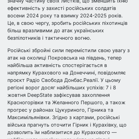
значну частину своїх листків, що зменшить їхню
ефективність у захисті російських солдатів
восени 2024 року та взимку 2024-2025 років.
Це, в свою чергу, зробить російських піхотинців
більш вразливими до атак українських
безпілотників і тактичного вогню.
Російські збройні сили перемістили свою увагу з
атак на околиці Покровська на південь, тепер
найбільша активність спостерігається в
напрямку Курахового на Донеччині, повідомляє
проєкт Радіо Свобода Донбас.Реалії. У цьому
регіоні ворог досяг найбільших успіхів: 7 і 8
жовтня DeepState зафіксував захоплення
Красногорівки та Желанного Першого, а також
прогрес у районах Цукуриного, Гірника та
Максимільянівки. Згідно з картами, російські
війська прагнуть оточити Гірник і Курахівку, що
дозволить їм наблизитися до Курахового —