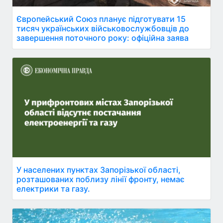
Європейський Союз планує підготувати 15
тисяч українських військовослужбовців до
завершення поточного року: офіційна заява
У населених пунктах Запорізької області,
розташованих поблизу лінії фронту, немає
електрики та газу.