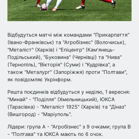
Відбудуться матчі між командами "Прикарпаття"
(Івано-Франківськ) та "Агробізнес" (Волочиськ),
"Металіст" (Харків) і "Епіцентр" (Кам'янець-
Подільський), "Буковина" (Чернівці) та "Нива"
(Тернопіль), "Вікторія" (Суми) і "Кудрівка", а
також "Металург" (Запоріжжя) проти "Полтави",
як повідомляє Укрінформ.
Решта поєдинків відбудуться у неділю, 1 вересня:
"Минай" - "Поділля" (Хмельницький), ЮКСА
(Тарасівка) - "Металіст 1925" (Харків) та "Діназ"
(Вишгород) - "Маріуполь".
Лідери: група А - "Агробізнес" з 9 очками; група В
- "Полтава" та ЮКСА мають по 6 очок.