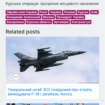
Курська операція: прозріння місцевого населення
Збройні сили України
Росія
Україна
Росіяни
Курськ
Київ
Володимир Зеленський
Москва
Президент України
Боєприпаси
Курська область
Артилерія
Контрнаступ
Related posts
Генеральний штаб ЗСУ повідомив про втрату
винищувача F-16 і загибель пілота.