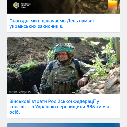
Сьогодні ми відзначаємо День пам'яті
українських захисників.
Військові втрати Російської Федерації у
конфлікті з Україною перевищили 665 тисяч
осіб.