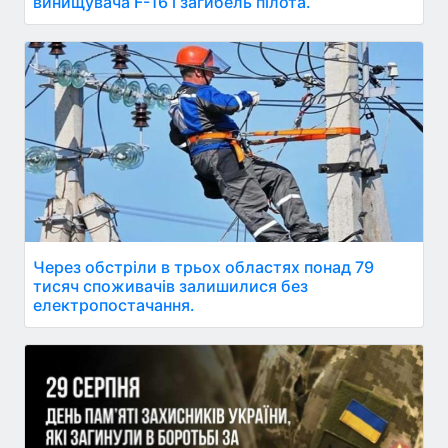
винищувача F-16 і загибель пілота.
Через обстріли в трьох областях понад 79
тисяч споживачів залишилися без
електропостачання.