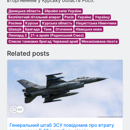
вторгненням у Курську область Росії.
Донецька область
Збройні сили України
Безпілотний літальний апарат
Росія
Україна
Українці
Росіяни
Курськ
Курська область
Нацистська Німеччина
Швеція
Бригада
Танк
Оточення
Німецька мова
Леопард 2
21-а армія (Радянський Союз)
Список танкових бригад Червоної армії
Механізована піхота
Related posts
Генеральний штаб ЗСУ повідомив про втрату