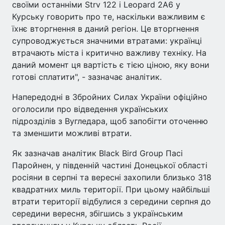
своїми останніми Strv 122 і Leopard 2A6 у
Курську говорить про те, наскільки важливим є
їхнє вторгнення в даний регіон. Це вторгнення
супроводжується значними втратами: українці
втрачають міста і критично важливу техніку. На
даний момент ця вартість є тією ціною, яку вони
готові сплатити", - зазначає аналітик.
Напередодні в Збройних Силах України офіційно
оголосили про відведення українських
підрозділів з Вугледара, щоб запобігти оточенню
та зменшити можливі втрати.
Як зазначав аналітик Black Bird Group Пасі
Паройнен, у південній частині Донецької області
росіяни в серпні та вересні захопили близько 318
квадратних миль території. При цьому найбільші
втрати території відбулися з середини серпня до
середини вересня, збігшись з українським