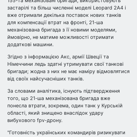
155-та механізовані бригади, використовують
застарілі та більш численні моделі Leopard 2A4 і
вже отримали декілька поставок нових танків
для компенсації втрат на фронті, 21-ша
механізована бригада з її новими моделями,
ймовірно, не матиме можливості отримати
додаткові машини.
Згідно з інформацією Акс, армії Швеції та
Німеччини ледь здатні утримувати свої танкові
бригади; жодна з них не має наміру відмовлятися
від своїх найсучасніших танків.
За словами аналітика, існують підтвердження
того, що 21-ша механізована бригада вже
понесла втрати, зокрема, один танк у Курській
області, який знищено внаслідок удару
вибухового fpv-дрону.
"Готовність українських командирів ризикувати