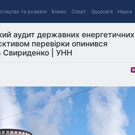
стецтво та розваги
Бізнес
Спорт
Здоров'я
Наука
икий аудит державних енергетичних
'єктивом перевірки опинився
а Свириденко | УНН
Б