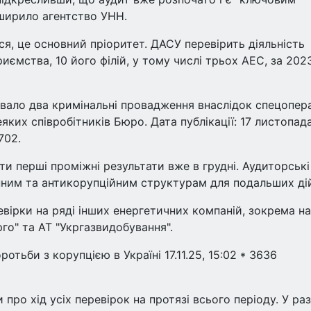
оширило агентство УНН.
я, це основний пріоритет. ДАСУ перевірить діяльність
иємства, 10 його філій, у тому числі трьох АЕС, за 202
вало два кримінальні провадження внаслідок спецопера
яких співробітників Бюро. Дата публікації: 17 листопад
702.
и перші проміжні результати вже в грудні. Аудиторські
нним та антикорупційним структурам для подальших ді
вірки на ряді інших енергетичних компаній, зокрема н
го" та АТ "Укргазвидобування".
отьби з корупцією в Україні 17.11.25, 15:02 * 3636
про хід усіх перевірок на протязі всього періоду. У раз