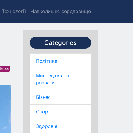
Технології
Навколишнє середовище
Categories
Політика
ізнес
Мистецтво та
розваги
Бізнес
Спорт
Здоров'я