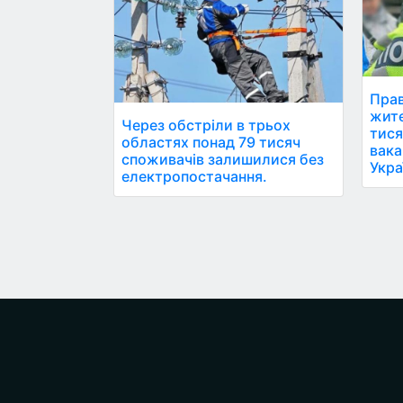
Прав
жите
Через обстріли в трьох
тися
областях понад 79 тисяч
вака
споживачів залишилися без
Укра
електропостачання.