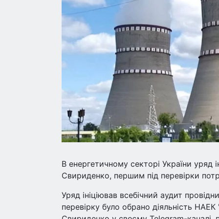
В енергетичному секторі України уряд 
Свириденко, першим під перевірки потр
Уряд ініціював всебічний аудит провідн
перевірку було обрано діяльність НАЕК 
Свириденко у своєму Telegram-каналі, 