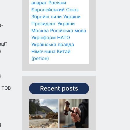
апарат
Росіяни
Європейський Союз
Збройні сили України
Президент України
3-
Москва
Російська мова
Укрінформ
НАТО
ції
Українська правда
а
Німеччина
Китай
(регіон)
й.
Recent posts
а ТОВ
і