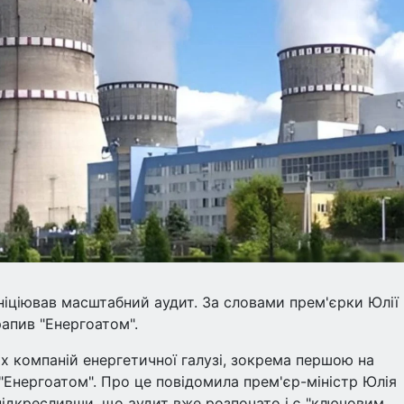
ініціював масштабний аудит. За словами прем'єрки Юлії
апив "Енергоатом".
их компаній енергетичної галузі, зокрема першою на
"Енергоатом". Про це повідомила прем'єр-міністр Юлія
підкресливши, що аудит вже розпочато і є "ключовим