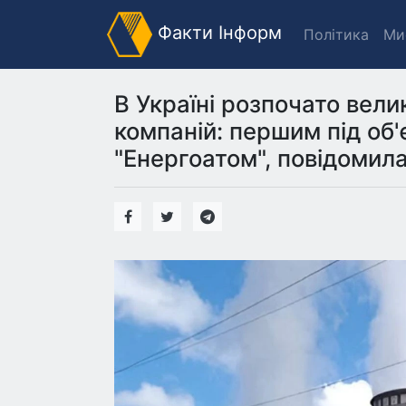
Факти Інформ
Політика
Ми
В Україні розпочато вел
компаній: першим під об
"Енергоатом", повідомил