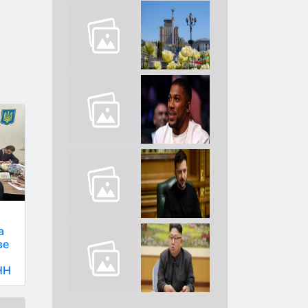
а
ве
НН