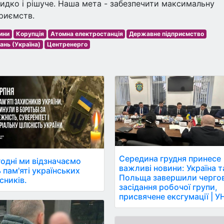
видко і рішуче. Наша мета - забезпечити максимальну
приємств.
вини
Корупція
Атомна електростанція
Державне підприємство
ань (Україна)
Центренерго
Середина грудня принесе
одні ми відзначаємо
важливі новини: Україна т
 пам'яті українських
Польща завершили черго
сників.
засідання робочої групи,
присвячене ексгумації | У