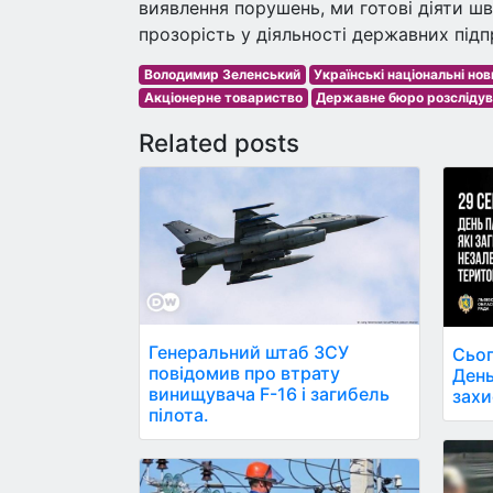
виявлення порушень, ми готові діяти ш
прозорість у діяльності державних під
Володимир Зеленський
Українські національні но
Акціонерне товариство
Державне бюро розслідув
Related posts
Генеральний штаб ЗСУ
Сьог
повідомив про втрату
День
винищувача F-16 і загибель
захи
пілота.