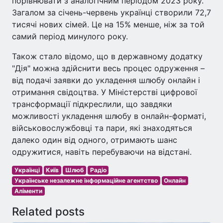
порівнювати з аналогічним періодом 2023 року.
Загалом за січень-червень українці створили 72,7
тисячі нових сімей. Це на 15% менше, ніж за той
самий період минулого року.
Також стало відомо, що в державному додатку
"Дія" можна здійснити весь процес одруження –
від подачі заявки до укладення шлюбу онлайн і
отримання свідоцтва. У Міністерстві цифрової
трансформації підкреслили, що завдяки
можливості укладення шлюбу в онлайн-форматі,
військовослужбовці та пари, які знаходяться
далеко один від одного, отримають шанс
одружитися, навіть перебуваючи на відстані.
Українці
Київ
Шлюб
Радіо
Українське незалежне інформаційне агентство
Онлайн
Аліменти
Related posts