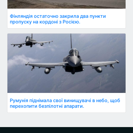
Фінляндія остаточно закрила два пункти
пропуску на кордоні з Росією.
Румунія піднімала свої винищувачі в небо, щоб
перехопити безпілотні апарати.