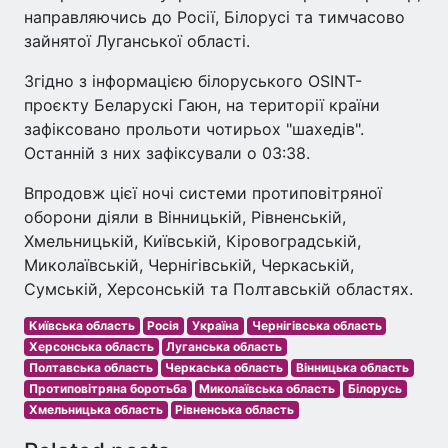
направляючись до Росії, Білорусі та тимчасово
зайнятої Луганської області.
Згідно з інформацією білоруського OSINT-
проєкту Беларускі Гаюн, на території країни
зафіксовано прольоти чотирьох "шахедів".
Останній з них зафіксували о 03:38.
Впродовж цієї ночі системи протиповітряної
оборони діяли в Вінницькій, Рівненській,
Хмельницькій, Київській, Кіровоградській,
Миколаївській, Чернігівській, Черкаській,
Сумській, Херсонській та Полтавській областях.
Київська область
Росія
Україна
Чернігівська область
Херсонська область
Луганська область
Полтавська область
Черкаська область
Вінницька область
Протиповітряна боротьба
Миколаївська область
Білорусь
Хмельницька область
Рівненська область