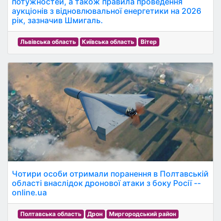
потужностей, а також правила проведення
аукціонів з відновлювальної енергетики на 2026
рік, зазначив Шмигаль.
Львівська область
Київська область
Вітер
Чотири особи отримали поранення в Полтавській
області внаслідок дронової атаки з боку Росії --
online.ua
Полтавська область
Дрон
Миргородський район