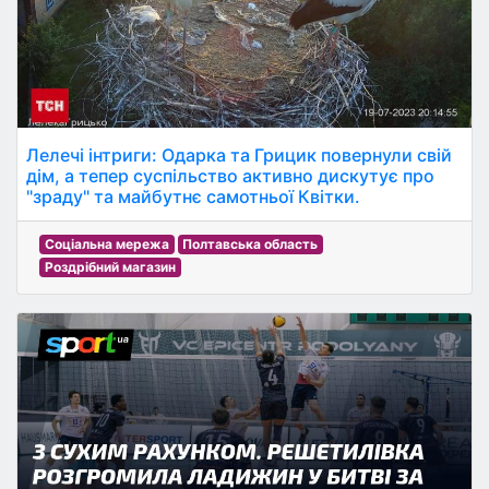
Лелечі інтриги: Одарка та Грицик повернули свій
дім, а тепер суспільство активно дискутує про
"зраду" та майбутнє самотньої Квітки.
Соціальна мережа
Полтавська область
Роздрібний магазин