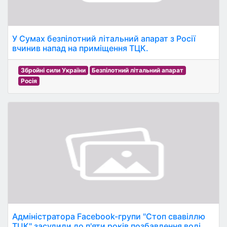
У Сумах безпілотний літальний апарат з Росії
вчинив напад на приміщення ТЦК.
Збройні сили України
Безпілотний літальний апарат
Росія
Адміністратора Facebook-групи "Стоп свавіллю
ТЦК" засудили до п'яти років позбавлення волі.