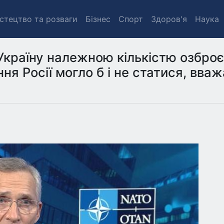
стецтво та розваги
Бізнес
Спорт
Здоров'я
Наука
Україну належною кількістю озбро
ня Росії могло б і не статися, вва