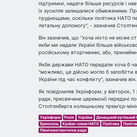
підтримки, надати більше ресурсів і нав
їх зусилля залишалися обмеженими. Пр
труднощами, оскільки політика НАТО пе
летальну допомогу", - зазначив Столтен
Він зазначив, що "хоча ніхто не може с
якби ми надали Україні більше військово
російському вторгненню, або, принаймні
Якби держави НАТО передали хоча б час
"можливо, це дійсно могло б запобігти 
України під час конфлікту", зазначив він.
Як повідомляв Укрінформ, у вівторок, 1
ради, присвячене церемонії передачі п
Столтенберга колишньому прем'єр-міні
Укрінформ
Росія
Україна
Донецький вугільний 
Брюссель
Країни-члени НАТО
Політика
Політи
Північноатлантична рада