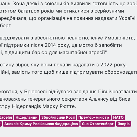
чань. Хоча деякі з союзників виявили готовність це зро
отягом багатьох років ми стикалися з серйозними
редбачала, що організація не повинна надавати Україні
берг.
тверджувати з абсолютною певністю, існує ймовірність,
ї підтримки після 2014 року, це могло б запобігти
, підвищити бар'єр для масштабної агресії".
тину зброї, яку вони почали надавати з 2022 року,
війні, замість того щоб лише підтримувати обороноздат
 жовтня, у Брюсселі відбулося засідання Північноатланти
овноважень генерального секретаря Альянсу від Єнса
стру Нідерландів Марку Рютте.
басейн
Нідерланди
Збройні сили Росії
Прем'єр-міністр
НАТО
к
Анексія Криму Російською Федерацією
Єнс Столтенберг
Яворів