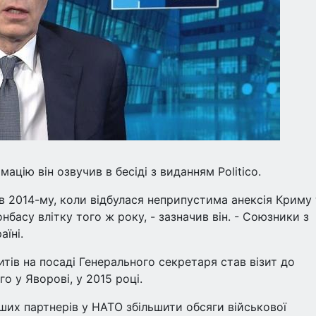
цію він озвучив в бесіді з виданням Politico.
 в 2014-му, коли відбулася неприпустима анексія Криму
нбасу влітку того ж року, - зазначив він. - Союзники з
їні.
итів на посаді Генерального секретаря став візит до
 у Яворові, у 2015 році.
ших партнерів у НАТО збільшити обсяги військової