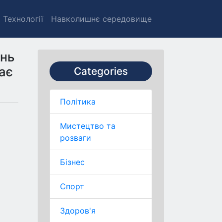
Технології
Навколишнє середовище
єнь
жає
Categories
Політика
Мистецтво та
розваги
Бізнес
Спорт
Здоров'я