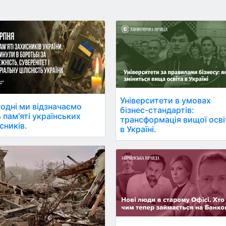
Університети в умовах
одні ми відзначаємо
бізнес-стандартів:
 пам'яті українських
трансформація вищої осві
сників.
в Україні.