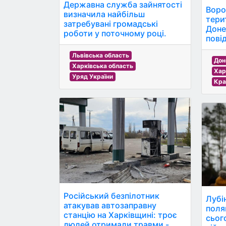
Державна служба зайнятості
Ворог
визначила найбільш
тери
затребувані громадські
Доне
роботи у поточному році.
пові
Львівська область
Дон
Харківська область
Хар
Уряд України
Кра
Російський безпілотник
Лубі
атакував автозаправну
поля
станцію на Харківщині: троє
сьог
людей отримали травми -