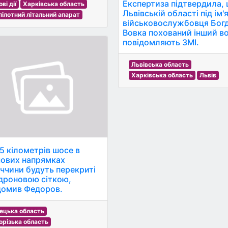
Експертиза підтвердила, 
ві дії
Харківська область
Львівській області під ім'
пілотний літальний апарат
військовослужбовця Бог
Вовка похований інший во
повідомляють ЗМІ.
Львівська область
Харківська область
Львів
5 кілометрів шосе в
ових напрямках
ччини будуть перекриті
дроновою сіткою,
домив Федоров.
ецька область
орізька область