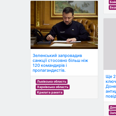
Бойо
Без
Зеленський запровадив
санкції стосовно більш ніж
120 командирів і
пропагандистів.
Ще 2
ключ
Львівська область
Доне
Харківська область
анти
Крилата ракета
пові
Дон
Зап