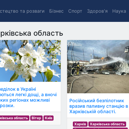
стецтво та розваги
Бізнес
Спорт
Здоров'я
Наука
рківська область
еділок в Україні
ються легкі дощі, а вночі
яких регіонах можливі
Російський безпілотник
розки.
вразив паливну станцію в
Харківській області.
ківська область
Вітер
Київ
Харків
Харківська область