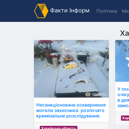
Факти Інформ
Політика
Ми
Ха
У пон
очіку
в де
Несанкціоноване осквернення
замо
могили захисника: розпочато
кримінальне розслідування.
Хар
Харківська область