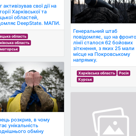
 активізував свої дії на
торії Харківської та
цької областей,
домляє DeepState. МАПИ.
Генеральний штаб
повідомляє, що на фронто
ецька область
лінії сталося 62 бойових
ківська область
зіткнення, з яких 25 мали
маторськ
місце на Покровському
напрямку.
Харківська область
Росія
Курськ
нець розкрив, в чому
гає унікальність
однішнього обміну