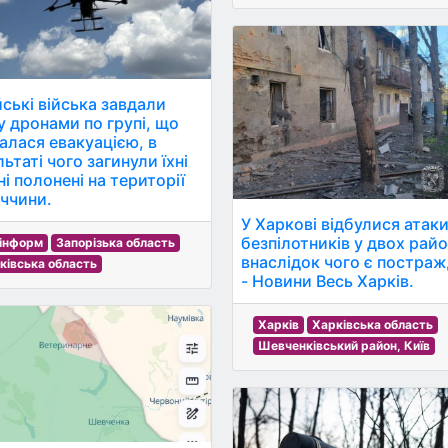
йські війська завдали
у дронами по групі, що
алася евакуацією, в
ьтаті чого загинули їхні
і полонені на території
ччини.
У Харкові відбулися атак
безпілотників у двох райо
інформ
Запорізька область
внаслідок чого є постраж
ківська область
- Новини Весь Харків.
Харків
Харківська область
Шевченківський район, Київ