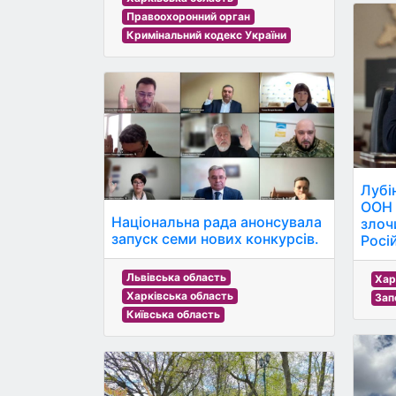
Правоохоронний орган
Кримінальний кодекс України
Лубі
ООН 
Національна рада анонсувала
злоч
запуск семи нових конкурсів.
Росі
Львівська область
Хар
Харківська область
Зап
Київська область