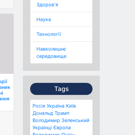
Здоров'я
Наука
Технології
Навколишнє
середовище
рії
вник
Tags
ні
ання
Росія
Україна
Київ
Дональд Трамп
Володимир Зеленський
Українці
Європа
Володимир Путін