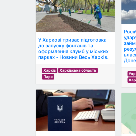
Росі
удар
У Харкові триває підготовка
займ
до запуску фонтанів та
резул
оформлення клумб у міських
власн
парках - Новини Весь Харків.
Доне
Харків
Харківська область
Укр
Парк
Хар