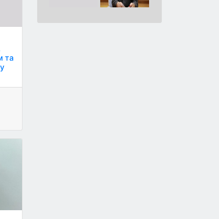
,
м та
му