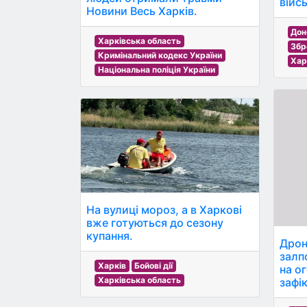
війс
Новини Весь Харків.
Дон
Харківська область
Збр
Кримінальний кодекс України
Хар
Національна поліція України
На вулиці мороз, а в Харкові
вже готуються до сезону
купання.
Дрон
залп
Харків
Бойові дії
на о
Харківська область
зафі