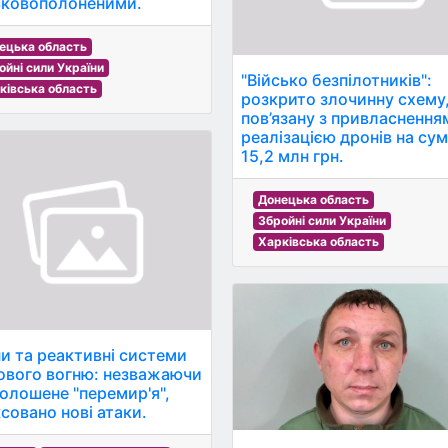
ьковополоненими.
ецька область
ойні сили України
"Військо безпілотників":
ківська область
розкрито злочинну схему
пов’язану з привласнення
реалізацією дронів на су
15,2 млн грн.
Донецька область
Збройні сили України
Харківська область
и та реактивні системи
ового вогню: незважаючи
голошене "перемир'я",
ксовано нові атаки.