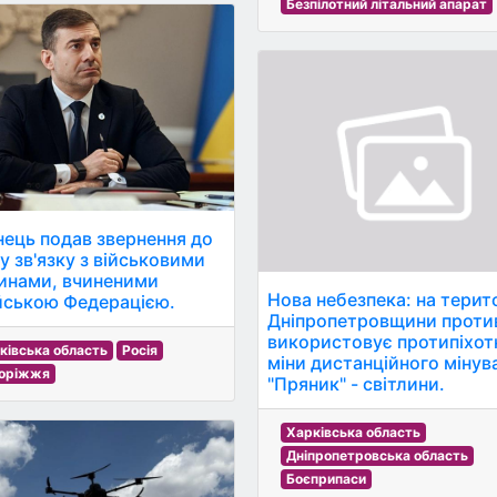
Безпілотний літальний апарат
нець подав звернення до
у зв'язку з військовими
инами, вчиненими
Нова небезпека: на терито
йською Федерацією.
Дніпропетровщини проти
використовує протипіхот
ківська область
Росія
міни дистанційного мінув
оріжжя
"Пряник" - світлини.
Харківська область
Дніпропетровська область
Боєприпаси