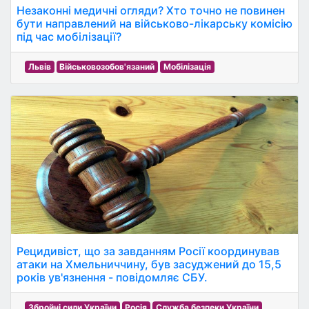
Незаконні медичні огляди? Хто точно не повинен
бути направлений на військово-лікарську комісію
під час мобілізації?
Львів
Військовозобов'язаний
Мобілізація
Рецидивіст, що за завданням Росії координував
атаки на Хмельниччину, був засуджений до 15,5
років ув'язнення - повідомляє СБУ.
Збройні сили України
Росія
Служба безпеки України