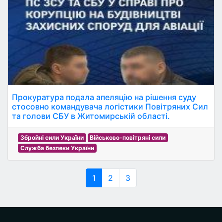
Прокуратура подала апеляцію на рішення суду
стосовно командувача логістики Повітряних Сил
та голови СБУ в Житомирській області.
Збройні сили України
Військово-повітряні сили
Служба безпеки України
1
2
3