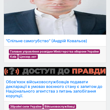
"Спільне самогубство" (Андрій Ковальов)
Головне управління розвідки Міністерства оборони України
Київ
Цензор.нет
Обов'язок військовослужбовців подавати
декларації в умовах воєнного стану є запитом до
Національного агентства з питань запобігання
корупції.
Збройні сили України
Військовослужбовці