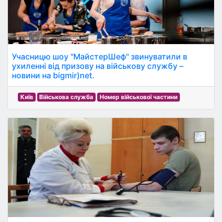
Учасницю шоу "МайстерШеф" звинуватили в
ухиленні від призову на військову службу –
новини на bigmir)net.
Київ
Військова служба
Номер військової частини