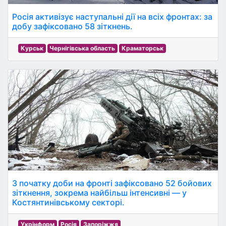
Росія активізує наступальні дії на всіх фронтах: за
добу зафіксовано 58 зіткнень.
Курськ
Чернігівська область
Краматорськ
З початку доби на фронті зафіксовано 52 бойових
зіткнення, зокрема найбільш інтенсивні — у
Костянтинівському секторі.
Укрінформ
Росія
Запоріжжя