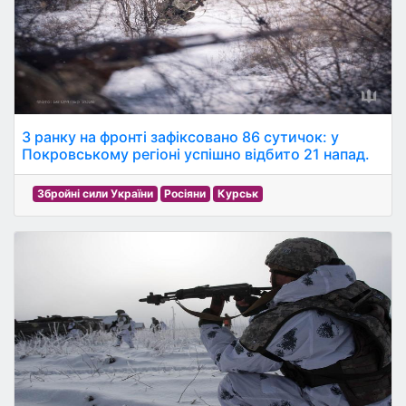
З ранку на фронті зафіксовано 86 сутичок: у
Покровському регіоні успішно відбито 21 напад.
Збройні сили України
Росіяни
Курськ