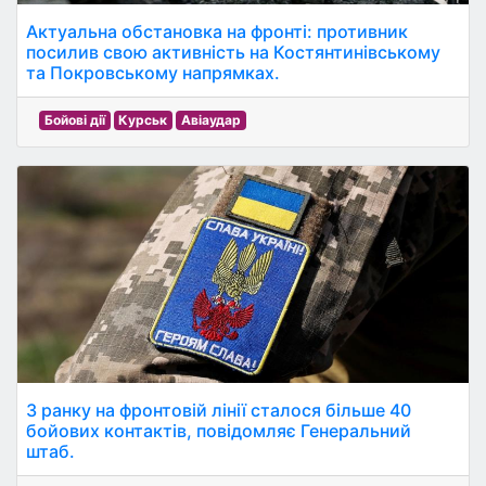
Актуальна обстановка на фронті: противник
посилив свою активність на Костянтинівському
та Покровському напрямках.
Бойові дії
Курськ
Авіаудар
З ранку на фронтовій лінії сталося більше 40
бойових контактів, повідомляє Генеральний
штаб.