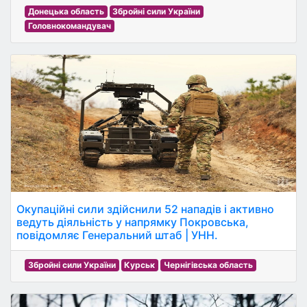
Донецька область
Збройні сили України
Головнокомандувач
Окупаційні сили здійснили 52 нападів і активно
ведуть діяльність у напрямку Покровська,
повідомляє Генеральний штаб | УНН.
Збройні сили України
Курськ
Чернігівська область