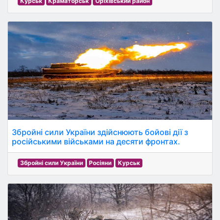
Курськ
Краматорськ
Оріхівський район
Збройні сили України здійснюють бойові дії з
російськими військами на десяти фронтах.
Збройні сили України
Росіяни
Курськ