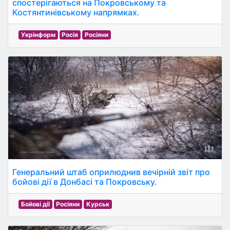
спостерігаються на Покровському та
Костянтинівському напрямках.
Укрінформ
Росія
Росіяни
Генеральний штаб оприлюднив вечірній звіт про
бойові дії в Донбасі та Покровську.
Бойові дії
Росіяни
Курськ