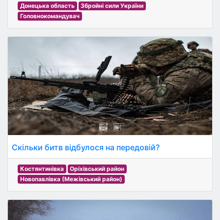
Донецька область
Збройні сили України
Головнокомандувач
Скільки битв відбулося на передовій?
Костянтинівка
Оріхівський район
Новопавлівка (Межівський район)