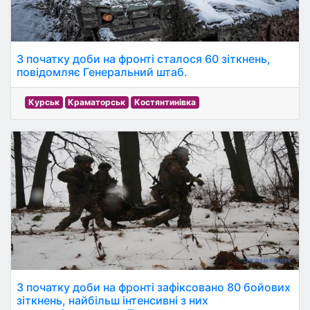
З початку доби на фронті сталося 60 зіткнень,
повідомляє Генеральний штаб.
Курськ
Краматорськ
Костянтинівка
З початку доби на фронті зафіксовано 80 бойових
зіткнень, найбільш інтенсивні з них