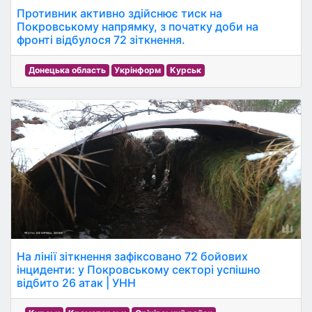
Противник активно здійснює тиск на
Покровському напрямку, з початку доби на
фронті відбулося 72 зіткнення.
Донецька область
Укрінформ
Курськ
На лінії зіткнення зафіксовано 72 бойових
інциденти: у Покровському секторі успішно
відбито 26 атак | УНН