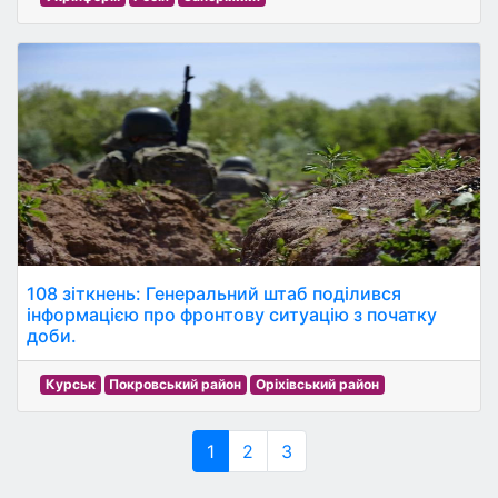
108 зіткнень: Генеральний штаб поділився
інформацією про фронтову ситуацію з початку
доби.
Курськ
Покровський район
Оріхівський район
1
2
3