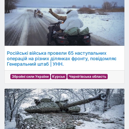
Російські війська провели 65 наступальних
операцій на різних ділянках фронту, повідомляє
Генеральний штаб | УНН.
Збройні сили України
Курськ
Чернігівська область