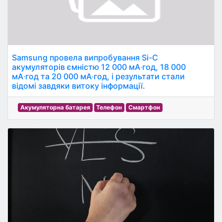
Samsung провела випробування Si-C
акумуляторів ємністю 12 000 мА∙год, 18 000
мА∙год та 20 000 мА∙год, і результати стали
відомі завдяки витоку інформації.
Акумуляторна батарея
Телефон
Смартфон