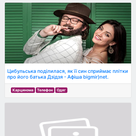
Цибульська поділилася, як її син сприймає плітки
про його батька Дзідзя - Афіша bigmir)net.
Карцинома
Телефон
Одяг