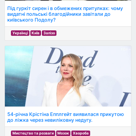
Під гуркіт сирен і в обмежених притулках: чому
видатні польські благодійники завітали до
київського Подолу?
Українці
Київ
Залізо
54-річна Крістіна Епплгейт виявилася прикутою
до ліжка через невиліковну недугу.
Мистецтво та розваги
Мозок
Хвороба