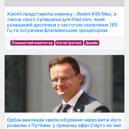
Xiaomi представила новинку – Redmi K90 Max, а
також свого суперника для iPad mini, який
оснащений дисплеєм з частотою оновлення 165
Гц та потужним флагманським процесором.
Планшетний комп'ютер
Китай (регіон)
Дизайн
Орбан викликав хвилю обурення через витік його
розмови з Путіним: у прямому ефірі Сіярто не зміг