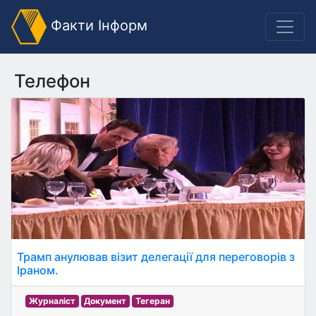
Факти Інформ
Телефон
Трамп анулював візит делегації для переговорів з
Іраном.
Журналіст
Документ
Тегеран