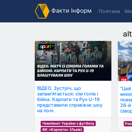
Факти Інформ
Політика
Ми
al
ВІДЕО. Зустріч, що
"Цей
запам'ятається: сім голів і
мною
бійка. Карпати та Рух U-19
пове
представили справжнє шоу
26-й
на полі.
(зво
Чемпіонат України з футболу
Рос
ФК «Карпати» (Львів)