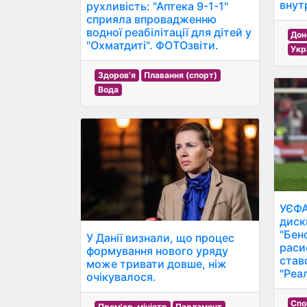
внут
рухливість: "Аптека 9-1-1"
сприяла впровадженню
водної реабілітації для дітей у
Дон
"Охматдиті". ФОТОзвіти.
Укр
Здоров'я
Плавання (спорт)
Вода
УЄФА
диск
"Бен
У Данії визнали, що процес
раси
формування нового уряду
став
може тривати довше, ніж
"Реа
очікувалося.
Спо
Прем'єр-міністр
Парламент