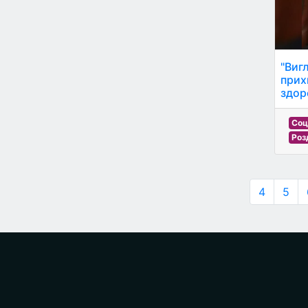
"Виг
прих
здор
Соц
Роз
4
5