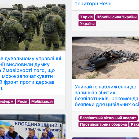
території Чечні.
Харків
Збройні сили України
Україна
звідувальному управлінні
нії висловили думку
 ймовірності того, що
я може започаткувати
й фронт проти держав
Уникайте наближення до
ї.
залишків збитих
безпілотників: рекомендац
інформ
Росія
Мобілізація
безпеки для цивільних осі
Безпілотний літальний апарат
Протиповітряна оборона
Рак