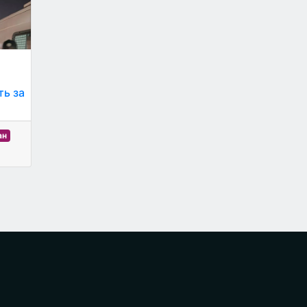
ть за
ан