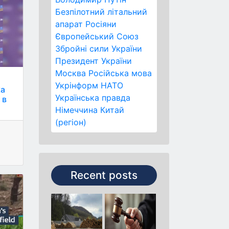
Безпілотний літальний
апарат
Росіяни
Європейський Союз
Збройні сили України
Президент України
Москва
Російська мова
Укрінформ
НАТО
ка
Українська правда
 в
Німеччина
Китай
(регіон)
Recent posts