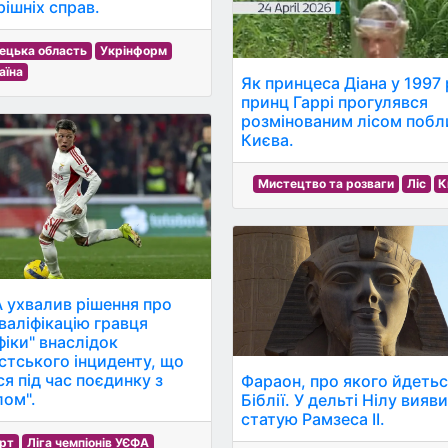
рішніх справ.
ецька область
Укрінформ
аїна
Як принцеса Діана у 1997 
принц Гаррі прогулявся
розмінованим лісом побл
Києва.
Мистецтво та розваги
Ліс
К
 ухвалив рішення про
валіфікацію гравця
фіки" внаслідок
стського інциденту, що
ся під час поєдинку з
Фараон, про якого йдетьс
лом".
Біблії. У дельті Нілу вияв
статую Рамзеса II.
рт
Ліга чемпіонів УЄФА