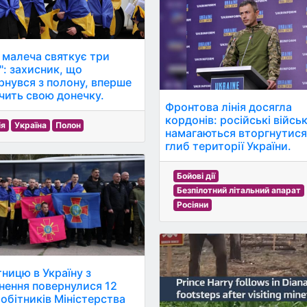
 малеча святкує три
": захисник, що
рнувся з полону, вперше
чить свою донечку.
Фронтова лінія досягла
кордонів: російські війсь
ія
Україна
Полон
намагаються вторгнутися
глиб території України.
Бойові дії
Безпілотний літальний апарат
Росіяни
тницю в Україну з
знення повернулися 12
робітників Міністерства