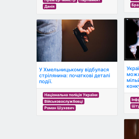
Бра
Данія
Укра
У Хмельницькому відбулася
можл
стрілянина: початкові деталі
міль
події.
конк
Національна поліція України
Інф
Військовослужбовці
Шту
Роман Шухевич