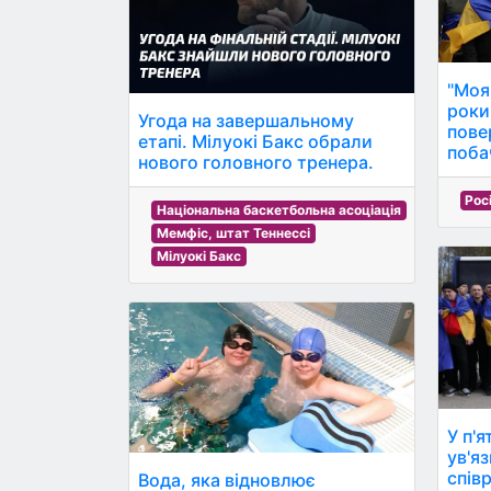
"Моя
роки
Угода на завершальному
пове
етапі. Мілуокі Бакс обрали
поба
нового головного тренера.
Рос
Національна баскетбольна асоціація
Мемфіс, штат Теннессі
Мілуокі Бакс
У п'я
ув'я
спів
Вода, яка відновлює