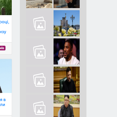
році,
изу
иїв
я в
или