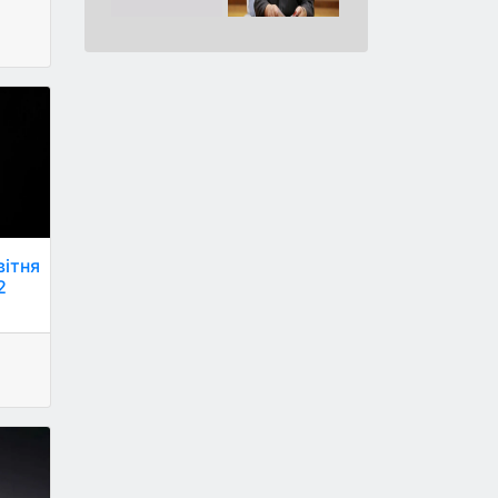
вітня
2