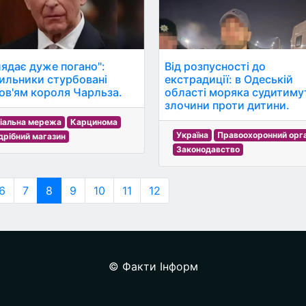
лядає дуже погано":
Від розпусності до
ильники стурбовані
екстрадиції: в Одеській
ов'ям короля Чарльза.
області моряка судитиму
злочини проти дитини.
іальна мережа
Карцинома
Україна
Правоохоронний орг
дрібний магазин
Законодавство
6
7
8
9
10
11
12
© Факти Інформ