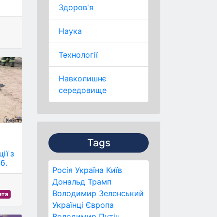
Здоров'я
Наука
Технології
Навколишнє
середовище
Tags
ії з
б.
Росія
Україна
Київ
Дональд Трамп
Володимир Зеленський
ета
Українці
Європа
Володимир Путін