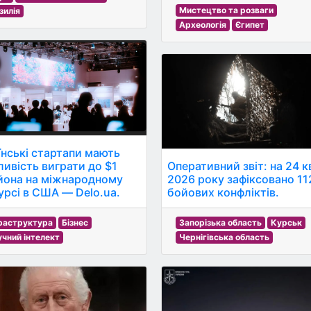
Мистецтво та розваги
зилія
Археологія
Єгипет
їнські стартапи мають
ивість виграти до $1
Оперативний звіт: на 24 к
йона на міжнародному
2026 року зафіксовано 11
урсі в США — Delo.ua.
бойових конфліктів.
раструктура
Бізнес
Запорізька область
Курськ
чний інтелект
Чернігівська область