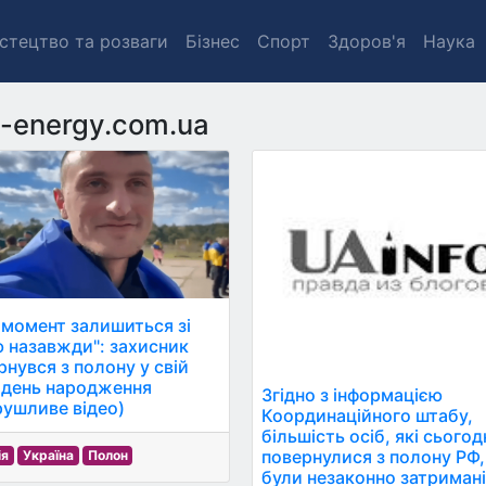
стецтво та розваги
Бізнес
Спорт
Здоров'я
Наука
t-energy.com.ua
 момент залишиться зі
 назавжди": захисник
рнувся з полону у свій
 день народження
Згідно з інформацією
рушливе відео)
Координаційного штабу,
більшість осіб, які сьогод
повернулися з полону РФ,
ія
Україна
Полон
були незаконно затримані