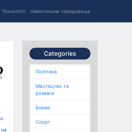
Технології
Навколишнє середовище
Categories
Політика
Мистецтво та
розваги
Бізнес
ні
Спорт
 на