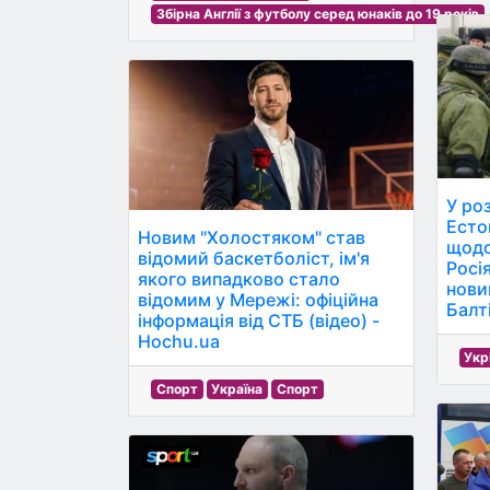
Збірна Англії з футболу серед юнаків до 19 років
У ро
Есто
Новим "Холостяком" став
щодо
відомий баскетболіст, ім'я
Росі
якого випадково стало
нови
відомим у Мережі: офіційна
Балті
інформація від СТБ (відео) -
Hochu.ua
Укр
Спорт
Україна
Спорт