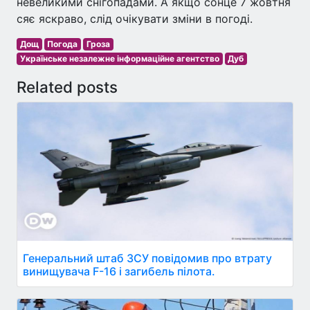
невеликими снігопадами. А якщо сонце 7 жовтня
сяє яскраво, слід очікувати зміни в погоді.
Дощ
Погода
Гроза
Українське незалежне інформаційне агентство
Дуб
Related posts
Генеральний штаб ЗСУ повідомив про втрату
винищувача F-16 і загибель пілота.