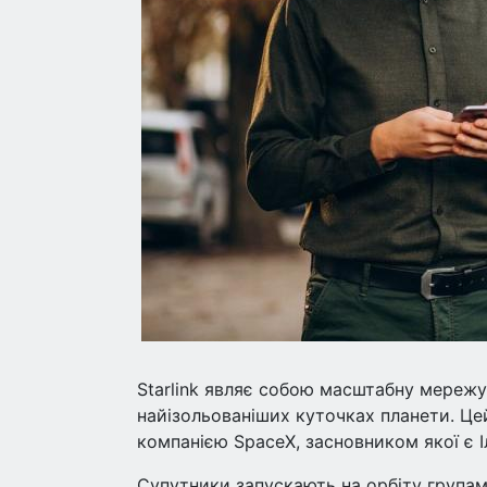
Starlink являє собою масштабну мережу 
найізольованіших куточках планети. Цей
компанією SpaceX, засновником якої є І
Супутники запускають на орбіту групами