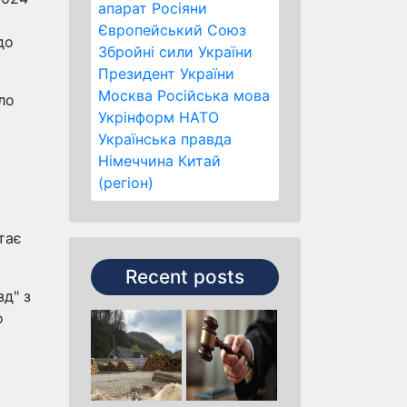
апарат
Росіяни
Європейський Союз
до
Збройні сили України
Президент України
Москва
Російська мова
ло
Укрінформ
НАТО
Українська правда
Німеччина
Китай
(регіон)
тає
Recent posts
зд" з
о