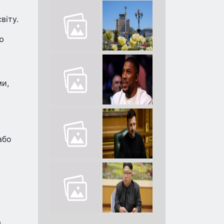
віту.
ю
ми,
або
м