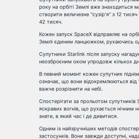
року на орбіті Землі вже знаходиться м
створити величезне "сузір'я" з 12 тисяч
42 тисяч.
Кожен запуск SpaceX відправляє на орб
Землі єдиним ланцюжком, рухаючись о
Супутники Starlink після запуску нагаду
неозброєним оком упродовж кількох дн
В певний момент кожен супутник підніма
означає, що вони відокремлюються від "п
важче розрізнити на небі.
Спостерігати за прольотом супутників S
яскравих вогнів, що рухається нічним 
знати, в який час і де дивитися.
Одним із найзручніших методів спосте
застосунків. Вони завжди доступні, на