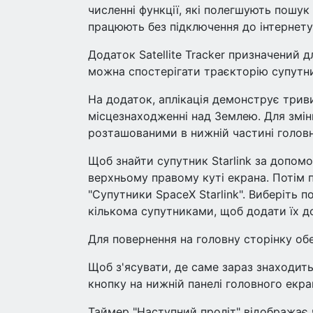
численні функції, які полегшують пошук 
працюють без підключення до інтернету
Додаток Satellite Tracker призначений 
можна спостерігати траєкторію супутник
На додаток, аплікація демонструє трив
місцезнаходженні над Землею. Для змі
розташованими в нижній частині головн
Щоб знайти супутник Starlink за допомог
верхньому правому куті екрана. Потім п
"Супутники SpaceX Starlink". Виберіть п
кількома супутниками, щоб додати їх д
Для повернення на головну сторінку обе
Щоб з'ясувати, де саме зараз знаходить
кнопку на нижній панелі головного екра
Таймер "Наступний проліт" відображає 