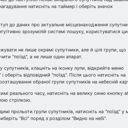
агадування натисніть на таймер і оберіть значок
туп до даних про актуальне місцезнаходження супутни
інтуїтивно зрозумілій системі пошуку, користуватися ц
жувати не лише окремі супутники, але й цілі групи, що
ити "поїзд", а не лише один апарат.
у супутників, клацніть на іконку лупи, відкрийте меню
" і оберіть відповідний "поїзд". Після цього натисніть на
розташування обраної групи супутників на небесній карт
имі реального часу, натисніть на велику синю кнопку а
ілою стрілкою.
имі прольоти групи супутників, натисніть на "поїзд" у
иберіть "Всі" поряд з розділом "Видно на небі".