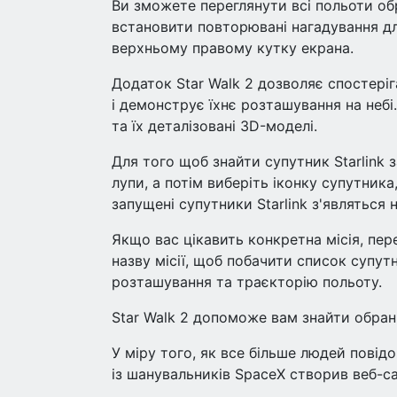
Ви зможете переглянути всі польоти обр
встановити повторювані нагадування для
верхньому правому кутку екрана.
Додаток Star Walk 2 дозволяє спостеріг
і демонструє їхнє розташування на неб
та їх деталізовані 3D-моделі.
Для того щоб знайти супутник Starlink 
лупи, а потім виберіть іконку супутник
запущені супутники Starlink з'являться 
Якщо вас цікавить конкретна місія, пере
назву місії, щоб побачити список супутн
розташування та траєкторію польоту.
Star Walk 2 допоможе вам знайти обран
У міру того, як все більше людей повід
із шанувальників SpaceX створив веб-са