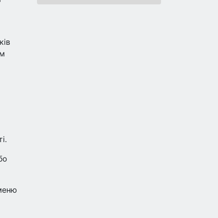
ків
им
і.
бо
 меню