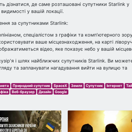
ть дізнатися, де саме розташовані супутники Starlink у
 видимості у вашій локації.
ння за супутниками Starlink:
ініаном, спеціалістом з графіки та комп'ютерного зору
користовувати ваше місцезнаходження, на карті ліворуч
ображатиметься відео, яке показує небо у вашій місцев
узір'я і шлях найближчих супутників Starlink. Ви может
ляду та запланувати нагадування вийти на вулицю та
анета
Природний супутник
SpaceX
Земля
Супутник
Інтернет
Та
афіка
Веб-браузер
Дизайн
Google