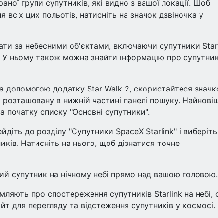
аної групи супутників, які видно з вашої локації. Щоб
 всіх цих польотів, натисніть на значок дзвіночка у
ати за небесними об'єктами, включаючи супутники Starl
і. У ньому також можна знайти інформацію про супутник
за допомогою додатку Star Walk 2, скористайтеся знач
а, розташовану в нижній частині панелі пошуку. Найновіш
на початку списку "Основні супутники".
йдіть до розділу "Супутники SpaceX Starlink" і виберіть
иків. Натисніть на нього, щоб дізнатися точне
ий супутник на нічному небі прямо над вашою головою.
омляють про спостереження супутників Starlink на небі, 
йт для перегляду та відстеження супутників у космосі.