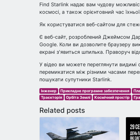
Find Starlink надає вам чудову можливіс
космосі, а також орієнтовний час їхньої
Як користуватися веб-сайтом для стеже
Є веб-сайт, розроблений Джеймсом Дарп
Google. Коли ви дозволите браузеру ви
екрані з'явиться шпилька. Праворуч від
У відео ви можете переглянути видимі с
перемикатися між різними часами перег
пошукати супутники Starlink.
Інженер
Прикладне програмне забезпечення
Пл
Траєкторія
Орбіта Землі
Космічний простір
Гр
Related posts