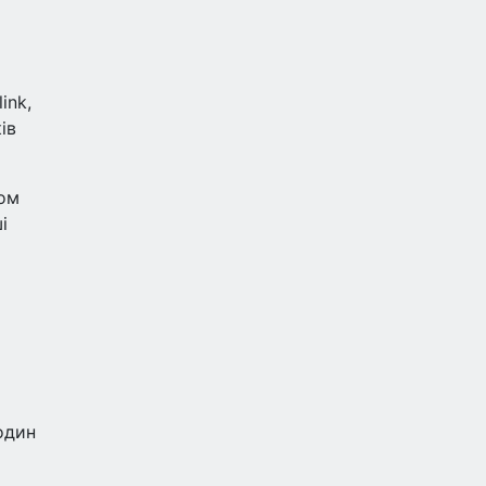
ink,
ів
ком
і
один