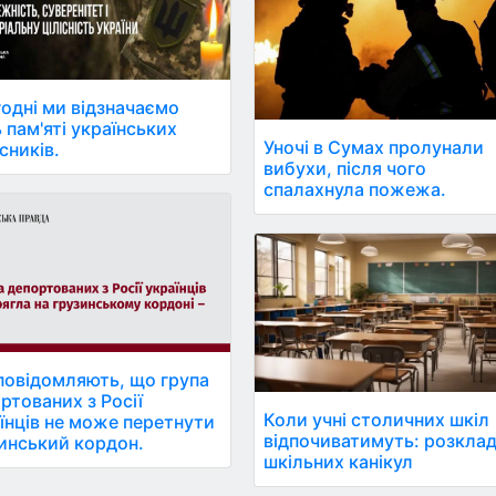
одні ми відзначаємо
 пам'яті українських
Уночі в Сумах пролунали
сників.
вибухи, після чого
спалахнула пожежа.
повідомляють, що група
ртованих з Росії
Коли учні столичних шкіл
їнців не може перетнути
відпочиватимуть: розкла
инський кордон.
шкільних канікул