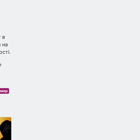
 в
 на
ості.
е
ймер