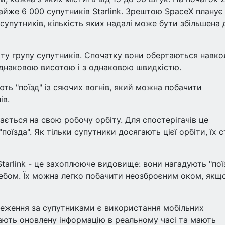
айже 6 000 супутників Starlink. Зрештою SpaceX планує
 супутників, кількість яких надалі може бути збільшена 
іту групу супутників. Спочатку вони обертаються навко
днаковою висотою і з однаковою швидкістю.
ють "поїзд" із сяючих вогнів, який можна побачити
ів.
ється на свою робочу орбіту. Для спостерігачів це
оїзда". Як тільки супутники досягають цієї орбіти, їх с
tarlink - це захоплююче видовище: вони нагадують "пої
небом. Їх можна легко побачити неозброєним оком, якщ
реження за супутниками є використання мобільних
дають оновлену інформацію в реальному часі та мають