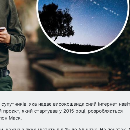
супутників, яка надає високошвидкісний інтернет навіт
 проєкт, який стартував у 2015 році, розробляється
лон Маск.
, кожна з яких містить від 15 до 56 штук. На початок 