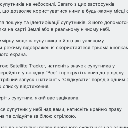
супутників на небосхилі. Багато з цих застосунків
, що дозволяє користуватися ними в будь-якому місці с
для пошуку та ідентифікації супутників. З його допомого
а на карті Землі або в реальному нічному небі.
имірну модель супутника в його актуальному
ни режиму відображення скористайтеся трьома кнопка
ого екрана.
ою Satellite Tracker, натисніть значок супутника у
ерейдіть у вкладку "Все" і прокрутіть вниз до розділу
отрібний запуск і натисніть "Слідкувати" поряд з одним 
о списку відстеження.
ріть супутник, який вас зацікавив.
ся супутник у небі над вами, натисніть крайню праву
на та слідуйте за білою стрілкою.
час до наступної появи вибраного супутника над ваши