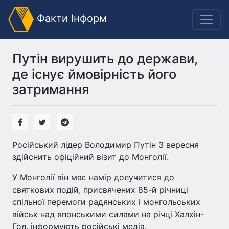
Факти Інформ
Путін вирушить до держави,
де існує ймовірність його
затримання
Російський лідер Володимир Путін 3 вересня
здійснить офіційний візит до Монголії.
У Монголії він має намір долучитися до
святкових подій, присвячених 85-й річниці
спільної перемоги радянських і монгольських
військ над японськими силами на річці Халхін-
Гол, інформують російські медіа.