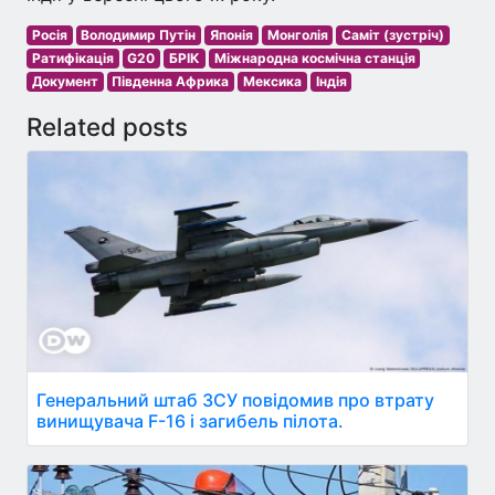
Росія
Володимир Путін
Японія
Монголія
Саміт (зустріч)
Ратифікація
G20
БРІК
Міжнародна космічна станція
Документ
Південна Африка
Мексика
Індія
Related posts
Генеральний штаб ЗСУ повідомив про втрату
винищувача F-16 і загибель пілота.