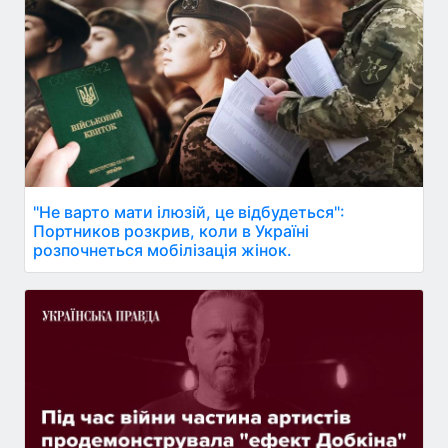
"Не варто мати ілюзій, це відбудеться":
Портников розкрив, коли в Україні
розпочнеться мобілізація жінок.