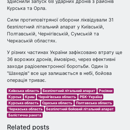
здійснили запуск 68 ударних дронів з районів
Курська та Орла.
Сили протиповітряної оборони ліквідували 31
безпілотний літальний апарат у Київській,
Полтавській, Чернігівській, Сумській та
Черкаській областях.
У різних частинах України зафіксовано втрату ще
36 ворожих дронів, ймовірно, через ефективні
заходи радіоелектронної боротьби. Один із
"Шахедів" все ще залишається в небі, бойова
операція триває.
Київська область
Безпілотний літальний апарат
Росіяни
Курськ
Крим
Чернігівська область
РБК-Україна
Курська область
Одеська область
Полтавська область
Черкаська область
Безпілотний бойовий літальний апарат
Балістична ракета
Related posts