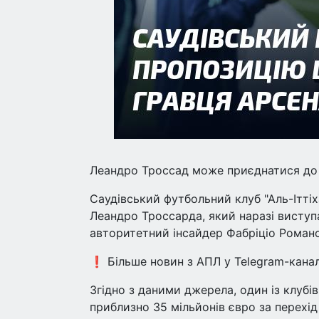
Леандро Троссад може приєднатися до с
Саудівський футбольний клуб "Аль-Іттіх
Леандро Троссарда, який наразі виступ
авторитетний інсайдер Фабріціо Романо
❗️ Більше новин з АПЛ у Telegram-канал
Згідно з даними джерела, один із клубі
приблизно 35 мільйонів євро за перехід