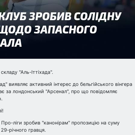
кладу "Аль-Іттіхада".
ад" виявляє активний інтерес до бельгійського вінгера
ає за лондонський "Арсенал", про що повідомляє
.
і!
в Про-ліги зробив "канонірам" пропозицію на суму
 29-річного гравця.