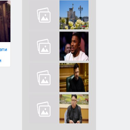
дати
и