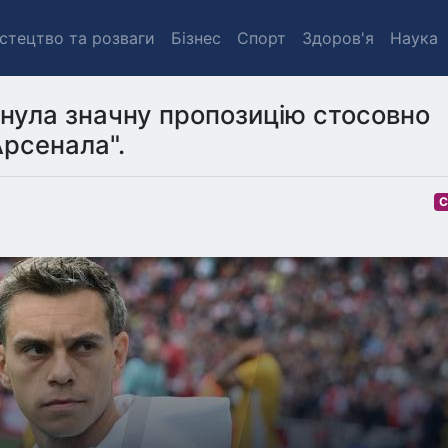
стецтво та розваги
Бізнес
Спорт
Здоров'я
Наука
нула значну пропозицію стосовно
Арсенала".
С