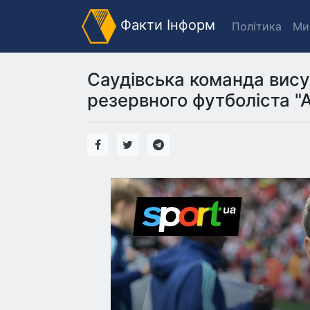
Факти Інформ
Політика
Ми
Саудівська команда вису
резервного футболіста "