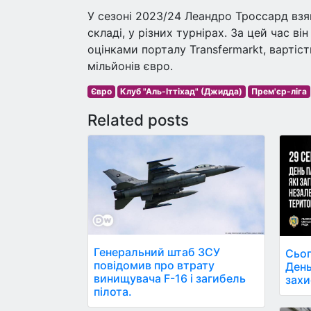
У сезоні 2023/24 Леандро Троссард взя
складі, у різних турнірах. За цей час він
оцінками порталу Transfermarkt, вартіс
мільйонів євро.
Євро
Клуб "Аль-Іттіхад" (Джидда)
Прем'єр-ліга
Related posts
Генеральний штаб ЗСУ
Сьог
повідомив про втрату
День
винищувача F-16 і загибель
захи
пілота.