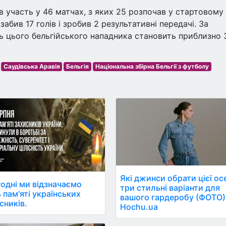
в участь у 46 матчах, з яких 25 розпочав у стартовому
 забив 17 голів і зробив 2 результативні передачі. За
ть цього бельгійського нападника становить приблизно 
Саудівська Аравія
Бельгія
Національна збірна Бельгії з футболу
Які джинси обрати цієї осе
одні ми відзначаємо
три стильні варіанти для
 пам'яті українських
вашого гардеробу (ФОТО)
сників.
Hochu.ua