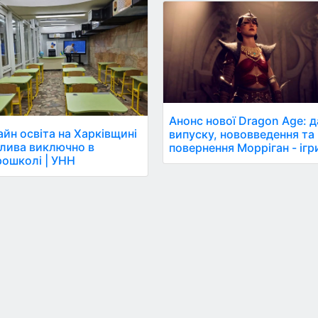
Анонс нової Dragon Age: 
йн освіта на Харківщині
випуску, нововведення та
лива виключно в
повернення Морріган - ігр
ошколі | УНН