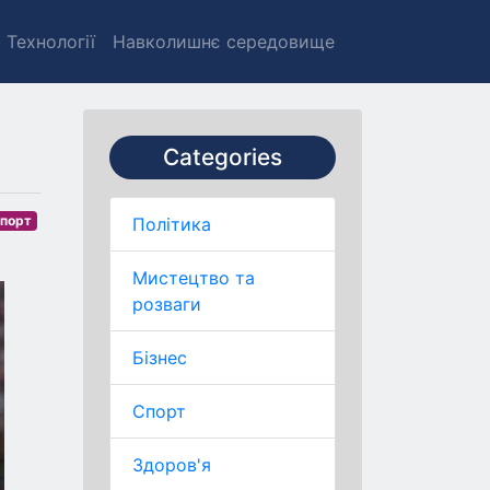
Технології
Навколишнє середовище
Categories
порт
Політика
Мистецтво та
розваги
Бізнес
Спорт
Здоров'я