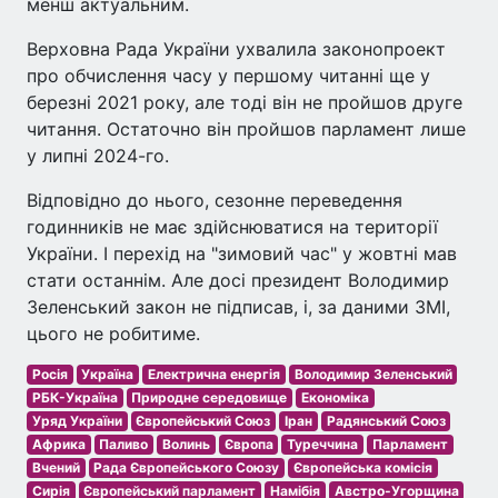
менш актуальним.
Верховна Рада України ухвалила законопроект
про обчислення часу у першому читанні ще у
березні 2021 року, але тоді він не пройшов друге
читання. Остаточно він пройшов парламент лише
у липні 2024-го.
Відповідно до нього, сезонне переведення
годинників не має здійснюватися на території
України. І перехід на "зимовий час" у жовтні мав
стати останнім. Але досі президент Володимир
Зеленський закон не підписав, і, за даними ЗМІ,
цього не робитиме.
Росія
Україна
Електрична енергія
Володимир Зеленський
РБК-Україна
Природне середовище
Економіка
Уряд України
Європейський Союз
Іран
Радянський Союз
Африка
Паливо
Волинь
Європа
Туреччина
Парламент
Вчений
Рада Європейського Союзу
Європейська комісія
Сирія
Європейський парламент
Намібія
Австро-Угорщина