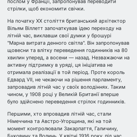
послом у Франції, запропонував переводити
стрілки, щоб економити свічки.
На початку XX століття британський архітектор
Вільям Віллетт започаткував ідею переходу на
літній час, виклавши свої думки у брошурі
"Марна витрата денного світла". Він запропонував
щовесни та влітку переведення годинників на 80
хвилин уперед, а восени — назад. Незважаючи на
активну підтримку в уряді, ця ініціатива не
отримала реалізації в той період. Проте король
Едвард VII, не чекаючи на рішення парламенту,
запровадив літній час у своїх володіннях. Таким
чином, у 1908 році у Великій Британії вперше
було здійснено переведення стрілок годинників.
Першими, хто впровадив літній час, стали
Німеччина та Австро-Угорщина, які на той
момент контролювали Закарпаття, Галичину,
Буковину та Волинь. У квітні 1916 року, під час