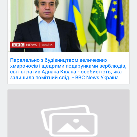
Паралельно з будівництвом величезних
хмарочосів і щедрими подарунками верблюдів,
світ втратив Аднана Ківана - особистість, яка
залишила помітний слід. - BBC News Україна