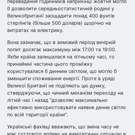
переведення годинників наприкінці жовтня могло
б дозволити середньостатистичній родині у
Великобританії заощадити понад 400 фунтів
стерлінгів (більше 500 доларів) щорічно на
витратах на електрику.
Вона зазначає, що в зимовий період вечірній
попит досягає максимуму між 17:00 та 19:00.
Якби країна залишалася на літньому часі, то
принаймні частина цього проміжку
користувалася б денним світлом, що могло б
зменшити споживання енергії. Проте в уряді
Великої Британії не поділяють цю думку,
стверджуючи, що чинний механізм переходу на
літній час і назад "дозволяє максимально
ефективно використовувати наявне денне світло
по всій території країни".
Українські фахівці вважають, що зміна часу не
має суттєвого впливу на енергетичну ситуацію в