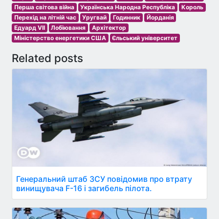
Перша світова війна
Українська Народна Республіка
Король
Перехід на літній час
Уругвай
Годинник
Йорданія
Едуард VII
Лобіювання
Архітектор
Міністерство енергетики США
Єльський університет
Related posts
Генеральний штаб ЗСУ повідомив про втрату
винищувача F-16 і загибель пілота.